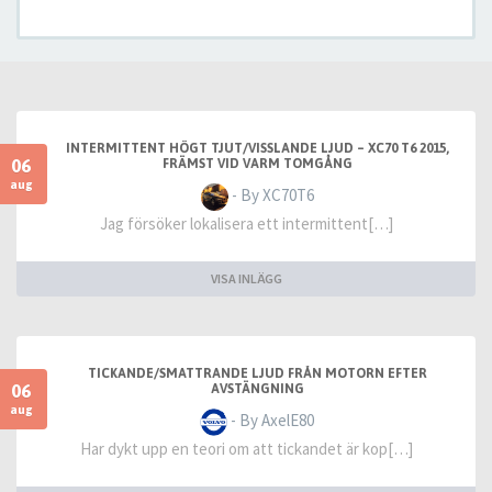
INTERMITTENT HÖGT TJUT/VISSLANDE LJUD – XC70 T6 2015,
06
FRÄMST VID VARM TOMGÅNG
aug
- By XC70T6
Jag försöker lokalisera ett intermittent[…]
VISA INLÄGG
TICKANDE/SMATTRANDE LJUD FRÅN MOTORN EFTER
06
AVSTÄNGNING
aug
- By AxelE80
Har dykt upp en teori om att tickandet är kop[…]