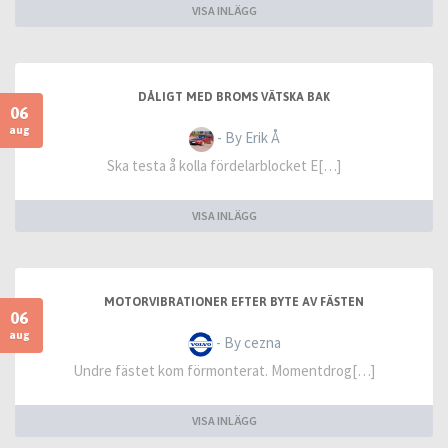
VISA INLÄGG
DÅLIGT MED BROMS VÄTSKA BAK
06
aug
- By Erik Å
Ska testa å kolla fördelarblocket E[…]
VISA INLÄGG
MOTORVIBRATIONER EFTER BYTE AV FÄSTEN
06
aug
- By cezna
Undre fästet kom förmonterat. Momentdrog[…]
VISA INLÄGG