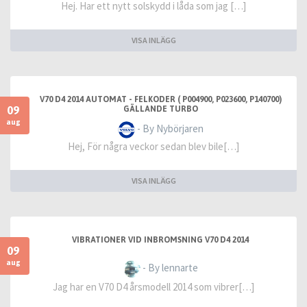
Hej. Har ett nytt solskydd i låda som jag […]
VISA INLÄGG
V70 D4 2014 AUTOMAT - FELKODER ( P004900, P023600, P140700)
09
GÄLLANDE TURBO
aug
- By Nybörjaren
Hej, För några veckor sedan blev bile[…]
VISA INLÄGG
VIBRATIONER VID INBROMSNING V70 D4 2014
09
aug
- By lennarte
Jag har en V70 D4 årsmodell 2014 som vibrer[…]