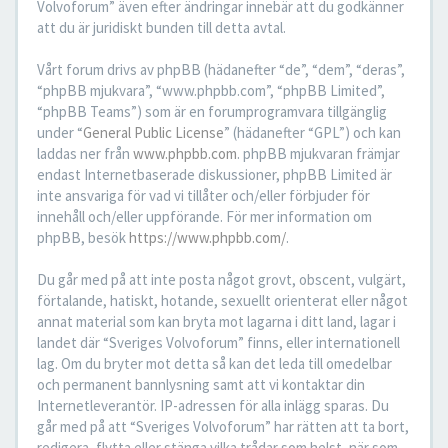
Volvoforum” även efter ändringar innebär att du godkänner
att du är juridiskt bunden till detta avtal.
Vårt forum drivs av phpBB (hädanefter “de”, “dem”, “deras”,
“phpBB mjukvara”, “www.phpbb.com”, “phpBB Limited”,
“phpBB Teams”) som är en forumprogramvara tillgänglig
under “
General Public License
” (hädanefter “GPL”) och kan
laddas ner från
www.phpbb.com
. phpBB mjukvaran främjar
endast Internetbaserade diskussioner, phpBB Limited är
inte ansvariga för vad vi tillåter och/eller förbjuder för
innehåll och/eller uppförande. För mer information om
phpBB, besök
https://www.phpbb.com/
.
Du går med på att inte posta något grovt, obscent, vulgärt,
förtalande, hatiskt, hotande, sexuellt orienterat eller något
annat material som kan bryta mot lagarna i ditt land, lagar i
landet där “Sveriges Volvoforum” finns, eller internationell
lag. Om du bryter mot detta så kan det leda till omedelbar
och permanent bannlysning samt att vi kontaktar din
Internetleverantör. IP-adressen för alla inlägg sparas. Du
går med på att “Sveriges Volvoforum” har rätten att ta bort,
redigera, flytta eller stänga vilka trådar som helst, när som