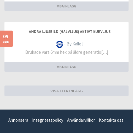
VISA INLÄGG
ÄNDRA LJUSBILD (HALVLJUS) AKTIVT KURVLJUS
09
aug
- By KalleJ
Brukade vara 6mm hex på äldre generatio[…]
VISA INLÄGG
VISA FLER INLÄGG
Annonsera
Integritetspolicy
Användarvillkor
Kontakta oss