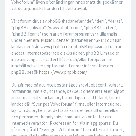
Volvoforum” även efter ändringar innebär att du godkänner
att du är juridiskt bunden till detta avtal.
Vårt forum drivs av phpBB (hädanefter “de”, “dem”, “deras”,
“phpBB mjukvara”, “www.phpbb.com”, “phpBB Limited”,
“phpBB Teams”) som är en forumprogramvara tillgänglig
under “
General Public License
” (hädanefter “GPL”) och kan
laddas ner från
www.phpbb.com
. phpBB mjukvaran främjar
endast Internetbaserade diskussioner, phpBB Limited är
inte ansvariga för vad vi tillåter och/eller förbjuder för
innehåll och/eller uppförande. För mer information om
phpBB, besök
https://www.phpbb.com/
.
Du går med på att inte posta något grovt, obscent, vulgärt,
förtalande, hatiskt, hotande, sexuellt orienterat eller något
annat material som kan bryta mot lagarna i ditt land, lagar i
landet där “Sveriges Volvoforum” finns, eller internationell
lag. Om du bryter mot detta så kan det leda till omedelbar
och permanent bannlysning samt att vi kontaktar din
Internetleverantör. IP-adressen för alla inlägg sparas. Du
går med på att “Sveriges Volvoforum” har rätten att ta bort,
redigera, flytta eller stänga vilka trådar som helst, när som