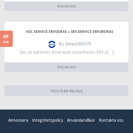
VISA INLÄGG
VOC SERVICE ERFODRAS + SRS SERVICE ERFORDRAS
09
aug
- By JohanGBGV70
Det sk. batteriet sitter inuti styrenheten SRS o[…]
VISA INLÄGG
VISA FLER INLÄGG
Annonsera
Integritetspolicy
Användarvillkor
Kontakta oss