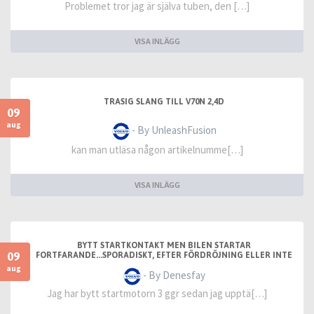
Problemet tror jag är själva tuben, den […]
VISA INLÄGG
TRASIG SLANG TILL V70N 2,4D
09
aug
- By UnleashFusion
kan man utläsa någon artikelnumme[…]
VISA INLÄGG
BYTT STARTKONTAKT MEN BILEN STARTAR
09
FORTFARANDE...SPORADISKT, EFTER FÖRDRÖJNING ELLER INTE
ALLS
aug
- By Denesfay
Jag har bytt startmotorn 3 ggr sedan jag upptä[…]