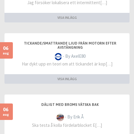
Jag försöker lokalisera ett intermittent[…]
VISA INLÄGG
TICKANDE/SMATTRANDE LJUD FRÅN MOTORN EFTER
06
AVSTÄNGNING
aug
- By AxelE80
Har dykt upp en teori om att tickandet är kop[…]
VISA INLÄGG
DÅLIGT MED BROMS VÄTSKA BAK
06
aug
- By Erik Å
Ska testa å kolla fördelarblocket E[…]