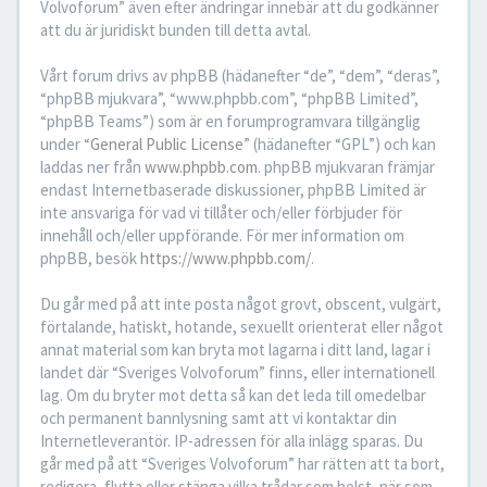
Volvoforum” även efter ändringar innebär att du godkänner
att du är juridiskt bunden till detta avtal.
Vårt forum drivs av phpBB (hädanefter “de”, “dem”, “deras”,
“phpBB mjukvara”, “www.phpbb.com”, “phpBB Limited”,
“phpBB Teams”) som är en forumprogramvara tillgänglig
under “
General Public License
” (hädanefter “GPL”) och kan
laddas ner från
www.phpbb.com
. phpBB mjukvaran främjar
endast Internetbaserade diskussioner, phpBB Limited är
inte ansvariga för vad vi tillåter och/eller förbjuder för
innehåll och/eller uppförande. För mer information om
phpBB, besök
https://www.phpbb.com/
.
Du går med på att inte posta något grovt, obscent, vulgärt,
förtalande, hatiskt, hotande, sexuellt orienterat eller något
annat material som kan bryta mot lagarna i ditt land, lagar i
landet där “Sveriges Volvoforum” finns, eller internationell
lag. Om du bryter mot detta så kan det leda till omedelbar
och permanent bannlysning samt att vi kontaktar din
Internetleverantör. IP-adressen för alla inlägg sparas. Du
går med på att “Sveriges Volvoforum” har rätten att ta bort,
redigera, flytta eller stänga vilka trådar som helst, när som