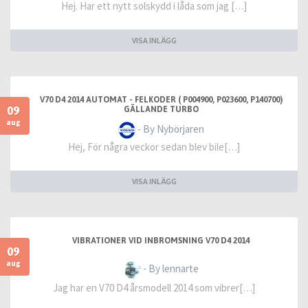
Hej. Har ett nytt solskydd i låda som jag […]
VISA INLÄGG
V70 D4 2014 AUTOMAT - FELKODER ( P004900, P023600, P140700)
09
GÄLLANDE TURBO
aug
- By Nybörjaren
Hej, För några veckor sedan blev bile[…]
VISA INLÄGG
VIBRATIONER VID INBROMSNING V70 D4 2014
09
aug
- By lennarte
Jag har en V70 D4 årsmodell 2014 som vibrer[…]