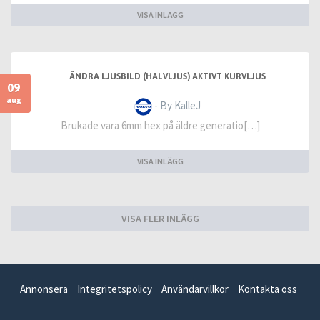
VISA INLÄGG
ÄNDRA LJUSBILD (HALVLJUS) AKTIVT KURVLJUS
09
aug
- By KalleJ
Brukade vara 6mm hex på äldre generatio[…]
VISA INLÄGG
VISA FLER INLÄGG
Annonsera
Integritetspolicy
Användarvillkor
Kontakta oss