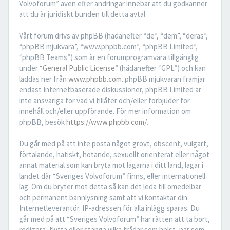
Volvoforum” även efter ändringar innebär att du godkänner
att du är juridiskt bunden till detta avtal.
Vårt forum drivs av phpBB (hädanefter “de”, “dem”, “deras”,
“phpBB mjukvara”, “www.phpbb.com”, “phpBB Limited”,
“phpBB Teams”) som är en forumprogramvara tillgänglig
under “
General Public License
” (hädanefter “GPL”) och kan
laddas ner från
www.phpbb.com
. phpBB mjukvaran främjar
endast Internetbaserade diskussioner, phpBB Limited är
inte ansvariga för vad vi tillåter och/eller förbjuder för
innehåll och/eller uppförande. För mer information om
phpBB, besök
https://www.phpbb.com/
.
Du går med på att inte posta något grovt, obscent, vulgärt,
förtalande, hatiskt, hotande, sexuellt orienterat eller något
annat material som kan bryta mot lagarna i ditt land, lagar i
landet där “Sveriges Volvoforum” finns, eller internationell
lag. Om du bryter mot detta så kan det leda till omedelbar
och permanent bannlysning samt att vi kontaktar din
Internetleverantör. IP-adressen för alla inlägg sparas. Du
går med på att “Sveriges Volvoforum” har rätten att ta bort,
redigera, flytta eller stänga vilka trådar som helst, när som