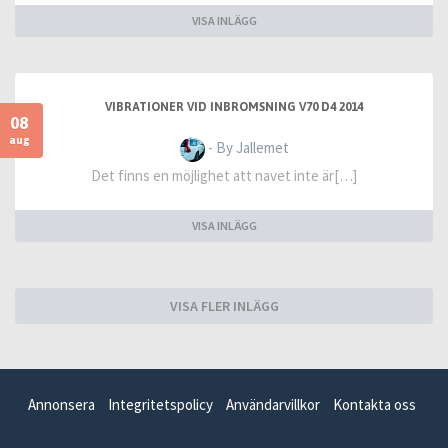
VISA INLÄGG
VIBRATIONER VID INBROMSNING V70 D4 2014
08
aug
- By Jallemet
Det finns en möjlighet att navet inte är[…]
VISA INLÄGG
VISA FLER INLÄGG
Annonsera
Integritetspolicy
Användarvillkor
Kontakta oss