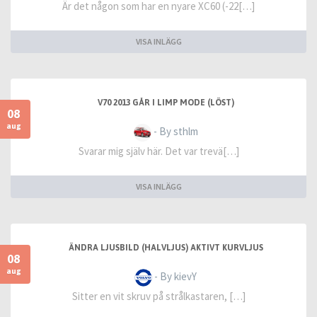
Är det någon som har en nyare XC60 (-22[…]
VISA INLÄGG
V70 2013 GÅR I LIMP MODE (LÖST)
08
aug
- By sthlm
Svarar mig själv här. Det var trevä[…]
VISA INLÄGG
ÄNDRA LJUSBILD (HALVLJUS) AKTIVT KURVLJUS
08
aug
- By kievY
Sitter en vit skruv på strålkastaren, […]