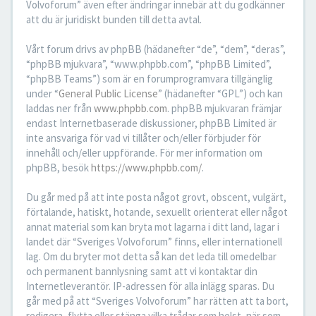
Volvoforum” även efter ändringar innebär att du godkänner
att du är juridiskt bunden till detta avtal.
Vårt forum drivs av phpBB (hädanefter “de”, “dem”, “deras”,
“phpBB mjukvara”, “www.phpbb.com”, “phpBB Limited”,
“phpBB Teams”) som är en forumprogramvara tillgänglig
under “
General Public License
” (hädanefter “GPL”) och kan
laddas ner från
www.phpbb.com
. phpBB mjukvaran främjar
endast Internetbaserade diskussioner, phpBB Limited är
inte ansvariga för vad vi tillåter och/eller förbjuder för
innehåll och/eller uppförande. För mer information om
phpBB, besök
https://www.phpbb.com/
.
Du går med på att inte posta något grovt, obscent, vulgärt,
förtalande, hatiskt, hotande, sexuellt orienterat eller något
annat material som kan bryta mot lagarna i ditt land, lagar i
landet där “Sveriges Volvoforum” finns, eller internationell
lag. Om du bryter mot detta så kan det leda till omedelbar
och permanent bannlysning samt att vi kontaktar din
Internetleverantör. IP-adressen för alla inlägg sparas. Du
går med på att “Sveriges Volvoforum” har rätten att ta bort,
redigera, flytta eller stänga vilka trådar som helst, när som