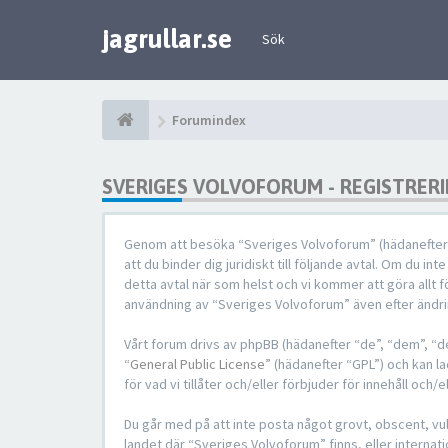
jagrullar.se
Sök
Forumindex
SVERIGES VOLVOFORUM - REGISTRER
Genom att besöka “Sveriges Volvoforum” (hädanefter “v
att du binder dig juridiskt till följande avtal. Om du i
detta avtal när som helst och vi kommer att göra allt
användning av “Sveriges Volvoforum” även efter ändring
Vårt forum drivs av phpBB (hädanefter “de”, “dem”, 
“
General Public License
” (hädanefter “GPL”) och kan l
för vad vi tillåter och/eller förbjuder för innehåll o
Du går med på att inte posta något grovt, obscent, vulg
landet där “Sveriges Volvoforum” finns, eller internat