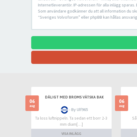
Internetleverantör. IP-adressen för alla inlägg sparas.
Som användare godkänner du att all information du skr
“Sveriges Volvoforum” eller phpBB kan hållas ansvarig
DÅLIGT MED BROMS VÄTSKA BAK
06
06
aug
aug
- By Ulf965
Ta loss luftnippeln. Ta sedan ett borr 2-3
Så
mm diam[…]
VISA INLÄGG