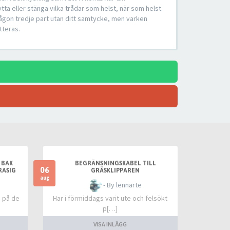
tta eller stänga vilka trådar som helst, när som helst.
någon tredje part utan ditt samtycke, men varken
tteras.
 BAK
BEGRÄNSNINGSKABEL TILL
06
RASIG
GRÄSKLIPPAREN
NKLOCK
aug
- By lennarte
d på de
Har i förmiddags varit ute och felsökt
p[…]
VISA INLÄGG