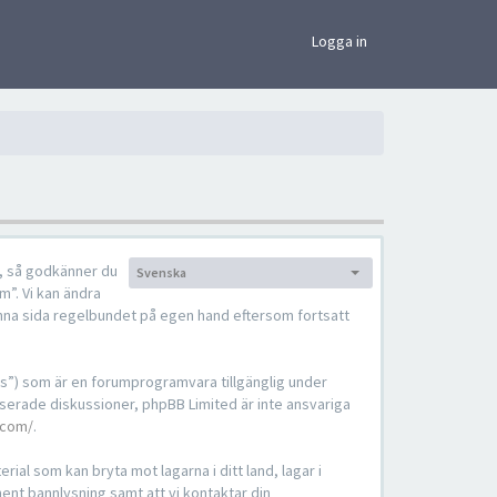
×
Logga in
), så godkänner du
Svenska
Språk:
m”. Vi kan ändra
denna sida regelbundet på egen hand eftersom fortsatt
s”) som är en forumprogramvara tillgänglig under
serade diskussioner, phpBB Limited är inte ansvariga
.com/
.
ial som kan bryta mot lagarna i ditt land, lagar i
nent bannlysning samt att vi kontaktar din