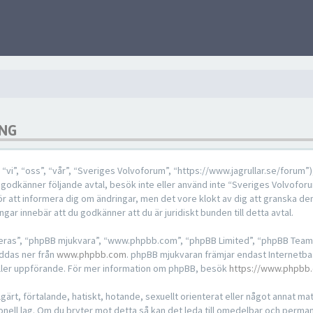
ING
i”, “oss”, “vår”, “Sveriges Volvoforum”, “https://www.jagrullar.se/forum”
nte godkänner följande avtal, besök inte eller använd inte “Sveriges Volvoforu
 för att informera dig om ändringar, men det vore klokt av dig att granska 
ar innebär att du godkänner att du är juridiskt bunden till detta avtal.
“deras”, “phpBB mjukvara”, “www.phpbb.com”, “phpBB Limited”, “phpBB Team
addas ner från
www.phpbb.com
. phpBB mjukvaran främjar endast Internetba
ch/eller uppförande. För mer information om phpBB, besök
https://www.phpbb
ärt, förtalande, hatiskt, hotande, sexuellt orienterat eller något annat mater
ionell lag. Om du bryter mot detta så kan det leda till omedelbar och perma