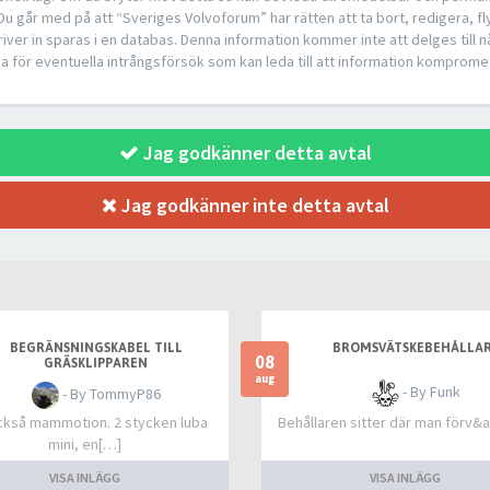
 Du går med på att “Sveriges Volvoforum” har rätten att ta bort, redigera, fly
iver in sparas i en databas. Denna information kommer inte att delges till 
a för eventuella intrångsförsök som kan leda till att information komprome
Jag godkänner detta avtal
Jag godkänner inte detta avtal
BEGRÄNSNINGSKABEL TILL
BROMSVÄTSKEBEHÅLLA
08
GRÄSKLIPPAREN
aug
- By Funk
- By TommyP86
ckså mammotion. 2 stycken luba
Behållaren sitter där man förv
mini, en[…]
VISA INLÄGG
VISA INLÄGG