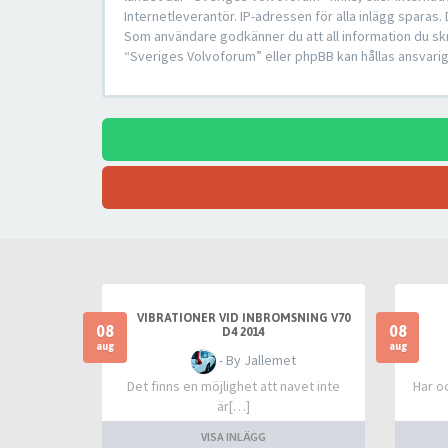
Internetleverantör. IP-adressen för alla inlägg sparas.
Som användare godkänner du att all information du skr
“Sveriges Volvoforum” eller phpBB kan hållas ansvarig
VIBRATIONER VID INBROMSNING V70
08
08
D4 2014
aug
aug
- By Jallemet
Det finns en möjlighet att navet inte
Har o
är[…]
VISA INLÄGG