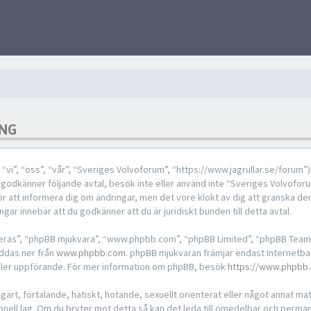
ING
i”, “oss”, “vår”, “Sveriges Volvoforum”, “https://www.jagrullar.se/forum”
nte godkänner följande avtal, besök inte eller använd inte “Sveriges Volvoforu
 för att informera dig om ändringar, men det vore klokt av dig att granska 
ar innebär att du godkänner att du är juridiskt bunden till detta avtal.
“deras”, “phpBB mjukvara”, “www.phpbb.com”, “phpBB Limited”, “phpBB Team
addas ner från
www.phpbb.com
. phpBB mjukvaran främjar endast Internetba
ch/eller uppförande. För mer information om phpBB, besök
https://www.phpbb
ärt, förtalande, hatiskt, hotande, sexuellt orienterat eller något annat mater
ionell lag. Om du bryter mot detta så kan det leda till omedelbar och perma