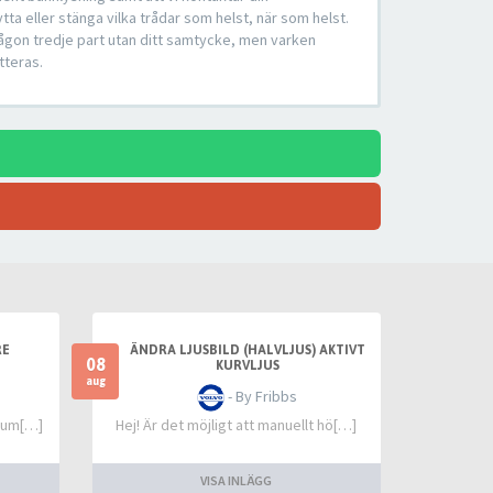
tta eller stänga vilka trådar som helst, när som helst.
någon tredje part utan ditt samtycke, men varken
tteras.
RE
ÄNDRA LJUSBILD (HALVLJUS) AKTIVT
08
KURVLJUS
aug
- By Fribbs
&aum[…]
Hej! Är det möjligt att manuellt hö[…]
VISA INLÄGG