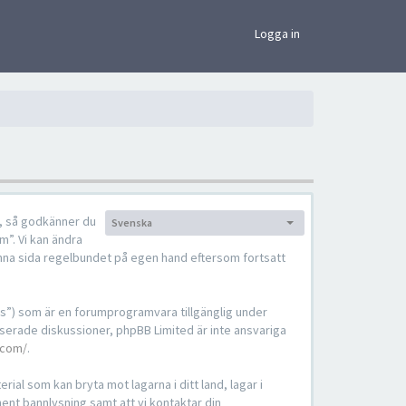
×
Logga in
), så godkänner du
Svenska
Språk:
m”. Vi kan ändra
denna sida regelbundet på egen hand eftersom fortsatt
s”) som är en forumprogramvara tillgänglig under
serade diskussioner, phpBB Limited är inte ansvariga
.com/
.
ial som kan bryta mot lagarna i ditt land, lagar i
nent bannlysning samt att vi kontaktar din