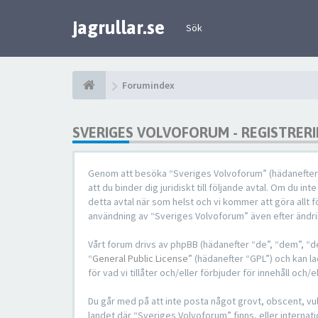
jagrullar.se
Sök
Forumindex
SVERIGES VOLVOFORUM - REGISTRER
Genom att besöka “Sveriges Volvoforum” (hädanefter “v
att du binder dig juridiskt till följande avtal. Om du i
detta avtal när som helst och vi kommer att göra allt
användning av “Sveriges Volvoforum” även efter ändring
Vårt forum drivs av phpBB (hädanefter “de”, “dem”, 
“
General Public License
” (hädanefter “GPL”) och kan l
för vad vi tillåter och/eller förbjuder för innehåll o
Du går med på att inte posta något grovt, obscent, vulg
landet där “Sveriges Volvoforum” finns, eller internat