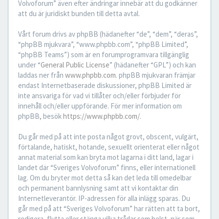
Volvoforum” även efter ändringar innebär att du godkänner
att du är juridiskt bunden till detta avtal.
Vårt forum drivs av phpBB (hädanefter “de”, “dem”, “deras”,
“phpBB mjukvara”, “www.phpbb.com”, “phpBB Limited”,
“phpBB Teams”) som är en forumprogramvara tillgänglig
under “
General Public License
” (hädanefter “GPL”) och kan
laddas ner från
www.phpbb.com
. phpBB mjukvaran främjar
endast Internetbaserade diskussioner, phpBB Limited är
inte ansvariga för vad vi tillåter och/eller förbjuder för
innehåll och/eller uppförande. För mer information om
phpBB, besök
https://www.phpbb.com/
.
Du går med på att inte posta något grovt, obscent, vulgärt,
förtalande, hatiskt, hotande, sexuellt orienterat eller något
annat material som kan bryta mot lagarna i ditt land, lagar i
landet där “Sveriges Volvoforum” finns, eller internationell
lag. Om du bryter mot detta så kan det leda till omedelbar
och permanent bannlysning samt att vi kontaktar din
Internetleverantör. IP-adressen för alla inlägg sparas. Du
går med på att “Sveriges Volvoforum” har rätten att ta bort,
redigera, flytta eller stänga vilka trådar som helst, när som