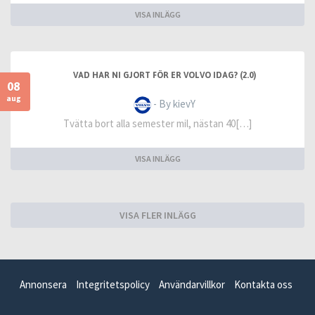
VISA INLÄGG
VAD HAR NI GJORT FÖR ER VOLVO IDAG? (2.0)
08
aug
- By kievY
Tvätta bort alla semester mil, nästan 40[…]
VISA INLÄGG
VISA FLER INLÄGG
Annonsera
Integritetspolicy
Användarvillkor
Kontakta oss