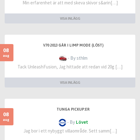
Min erfarenhet är att med skeva skivor s&arin[…]
VISA INLÄGG
V70 2013 GÅR I LIMP MODE (LÖST)
08
aug
- By sthlm
Tack UnleashFusion, Jag hittade att redan vid 20g […]
VISA INLÄGG
TUNGA PICKUP:ER
08
aug
- By
Lövet
Jag bor i ett nybyggt villaområde. Sett samm[…]