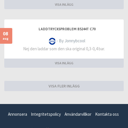
VISA INLÄGG
LADDTRYCKSPROBLEM B5244T C70
08
aug
- By Jonnybcool
Nej den laddar som den ska original 0,3-0,4 bar.
VISA INLÄGG
VISA FLER INLÄGG
Annonsera
Integritetspolicy
Användarvillkor
Kontakta oss