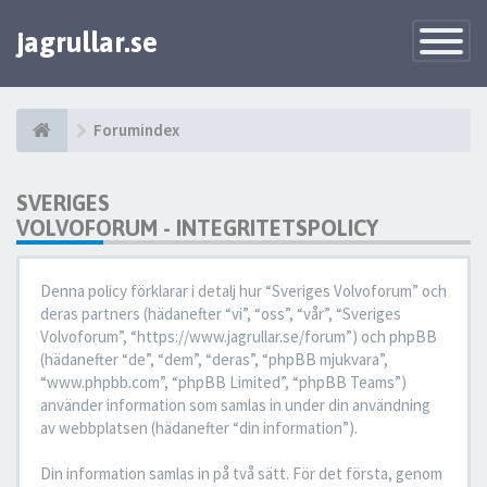
jagrullar.se
Toggle
Navigatio
Forumindex
SVERIGES
VOLVOFORUM - INTEGRITETSPOLICY
Denna policy förklarar i detalj hur “Sveriges Volvoforum” och
deras partners (hädanefter “vi”, “oss”, “vår”, “Sveriges
Volvoforum”, “https://www.jagrullar.se/forum”) och phpBB
(hädanefter “de”, “dem”, “deras”, “phpBB mjukvara”,
“www.phpbb.com”, “phpBB Limited”, “phpBB Teams”)
använder information som samlas in under din användning
av webbplatsen (hädanefter “din information”).
Din information samlas in på två sätt. För det första, genom