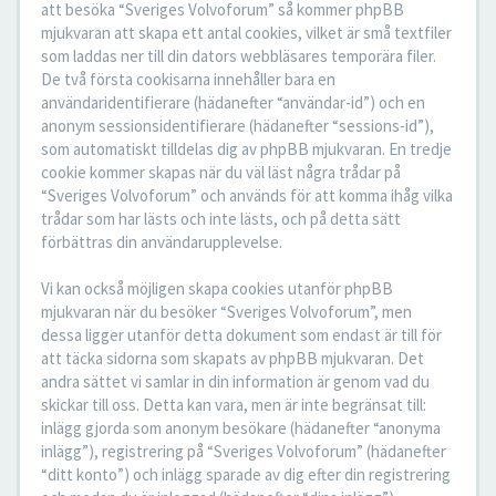
att besöka “Sveriges Volvoforum” så kommer phpBB
mjukvaran att skapa ett antal cookies, vilket är små textfiler
som laddas ner till din dators webbläsares temporära filer.
De två första cookisarna innehåller bara en
användaridentifierare (hädanefter “användar-id”) och en
anonym sessionsidentifierare (hädanefter “sessions-id”),
som automatiskt tilldelas dig av phpBB mjukvaran. En tredje
cookie kommer skapas när du väl läst några trådar på
“Sveriges Volvoforum” och används för att komma ihåg vilka
trådar som har lästs och inte lästs, och på detta sätt
förbättras din användarupplevelse.
Vi kan också möjligen skapa cookies utanför phpBB
mjukvaran när du besöker “Sveriges Volvoforum”, men
dessa ligger utanför detta dokument som endast är till för
att täcka sidorna som skapats av phpBB mjukvaran. Det
andra sättet vi samlar in din information är genom vad du
skickar till oss. Detta kan vara, men är inte begränsat till:
inlägg gjorda som anonym besökare (hädanefter “anonyma
inlägg”), registrering på “Sveriges Volvoforum” (hädanefter
“ditt konto”) och inlägg sparade av dig efter din registrering