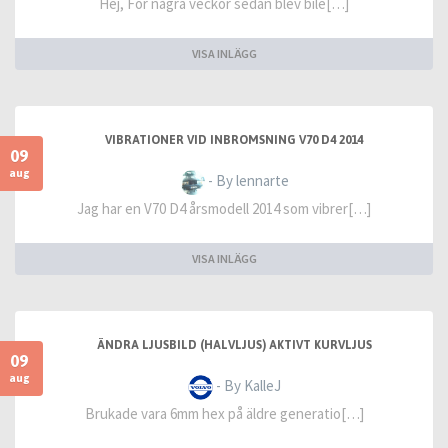
Hej, För några veckor sedan blev bile[…]
VISA INLÄGG
VIBRATIONER VID INBROMSNING V70 D4 2014
09
aug
- By lennarte
Jag har en V70 D4 årsmodell 2014 som vibrer[…]
VISA INLÄGG
ÄNDRA LJUSBILD (HALVLJUS) AKTIVT KURVLJUS
09
aug
- By KalleJ
Brukade vara 6mm hex på äldre generatio[…]