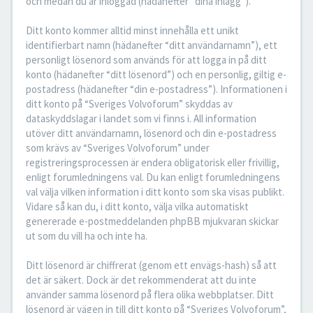
och medan du är inloggad (hädanefter “dina inlägg”).
Ditt konto kommer alltid minst innehålla ett unikt
identifierbart namn (hädanefter “ditt användarnamn”), ett
personligt lösenord som används för att logga in på ditt
konto (hädanefter “ditt lösenord”) och en personlig, giltig e-
postadress (hädanefter “din e-postadress”). Informationen i
ditt konto på “Sveriges Volvoforum” skyddas av
dataskyddslagar i landet som vi finns i. All information
utöver ditt användarnamn, lösenord och din e-postadress
som krävs av “Sveriges Volvoforum” under
registreringsprocessen är endera obligatorisk eller frivillig,
enligt forumledningens val. Du kan enligt forumledningens
val välja vilken information i ditt konto som ska visas publikt.
Vidare så kan du, i ditt konto, välja vilka automatiskt
genererade e-postmeddelanden phpBB mjukvaran skickar
ut som du vill ha och inte ha.
Ditt lösenord är chiffrerat (genom ett envägs-hash) så att
det är säkert. Dock är det rekommenderat att du inte
använder samma lösenord på flera olika webbplatser. Ditt
lösenord är vägen in till ditt konto på “Sveriges Volvoforum”,