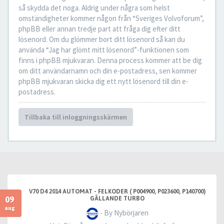
så skydda det noga. Aldrig under några som helst
omständigheter kommer någon från “Sveriges Volvoforum”,
phpBB eller annan tredje part att fråga dig efter ditt
lösenord. Om du glömmer bort ditt lösenord så kan du
använda “Jag har glömt mitt lösenord”-funktionen som
finns i phpBB mjukvaran. Denna process kommer att be dig
om ditt användarnamn och din e-postadress, sen kommer
phpBB mjukvaran skicka dig ett nytt lösenord till din e-
postadress.
Tillbaka till inloggningsskärmen
V70 D4 2014 AUTOMAT - FELKODER ( P004900, P023600, P140700)
09
GÄLLANDE TURBO
aug
- By Nybörjaren