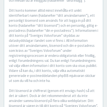
och medan du är inloggad (hädanefter “dina inlägg”).
Ditt konto kommer alltid minst innehålla ett unikt
identifierbart namn (hädanefter “ditt användarnamn”), ett
personligt lösenord som används för att logga in på ditt
konto (hädanefter “ditt lösenord”) och en personlig, giltig e-
postadress (hädanefter “din e-postadress”). Informationen i
ditt konto på “Sveriges Volvoforum” skyddas av
dataskyddslagar i landet som vi finns i. All information
utöver ditt användarnamn, lösenord och din e-postadress
som krävs av “Sveriges Volvoforum” under
registreringsprocessen är endera obligatorisk eller frivillig,
enligt forumledningens val. Du kan enligt forumledningens
val välja vilken information i ditt konto som ska visas publikt.
Vidare så kan du, i ditt konto, välja vilka automatiskt
genererade e-postmeddelanden phpBB mjukvaran skickar
ut som du vill ha och inte ha.
Ditt lösenord är chiffrerat (genom ett envägs-hash) så att
det är säkert. Dock är det rekommenderat att du inte
använder samma lösenord på flera olika webbplatser. Ditt
lösenord är vägen in till ditt konto på “Sveriges Volvoforum”,