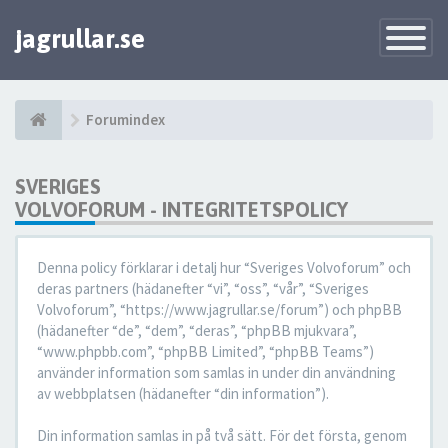
jagrullar.se
Toggle
Navigatio
Forumindex
SVERIGES
VOLVOFORUM - INTEGRITETSPOLICY
Denna policy förklarar i detalj hur “Sveriges Volvoforum” och
deras partners (hädanefter “vi”, “oss”, “vår”, “Sveriges
Volvoforum”, “https://www.jagrullar.se/forum”) och phpBB
(hädanefter “de”, “dem”, “deras”, “phpBB mjukvara”,
“www.phpbb.com”, “phpBB Limited”, “phpBB Teams”)
använder information som samlas in under din användning
av webbplatsen (hädanefter “din information”).
Din information samlas in på två sätt. För det första, genom