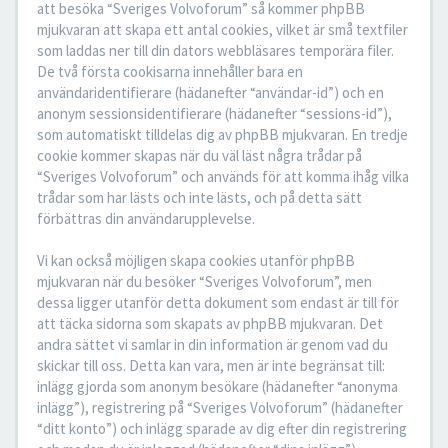
att besöka “Sveriges Volvoforum” så kommer phpBB
mjukvaran att skapa ett antal cookies, vilket är små textfiler
som laddas ner till din dators webbläsares temporära filer.
De två första cookisarna innehåller bara en
användaridentifierare (hädanefter “användar-id”) och en
anonym sessionsidentifierare (hädanefter “sessions-id”),
som automatiskt tilldelas dig av phpBB mjukvaran. En tredje
cookie kommer skapas när du väl läst några trådar på
“Sveriges Volvoforum” och används för att komma ihåg vilka
trådar som har lästs och inte lästs, och på detta sätt
förbättras din användarupplevelse.
Vi kan också möjligen skapa cookies utanför phpBB
mjukvaran när du besöker “Sveriges Volvoforum”, men
dessa ligger utanför detta dokument som endast är till för
att täcka sidorna som skapats av phpBB mjukvaran. Det
andra sättet vi samlar in din information är genom vad du
skickar till oss. Detta kan vara, men är inte begränsat till:
inlägg gjorda som anonym besökare (hädanefter “anonyma
inlägg”), registrering på “Sveriges Volvoforum” (hädanefter
“ditt konto”) och inlägg sparade av dig efter din registrering