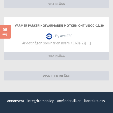
VISA INLÄGG
VÄRMER PARKERINGSVÄRMAREN MOTORN ÖHT V60CC -19/20
08
aug
- By AxelE80
Är det någon som har en nyare XC60 (-22[…]
VISA INLÄGG
VISA FLER INLÄGG
Annonsera
Integritetspolicy
Användarvillkor
Kontakta oss