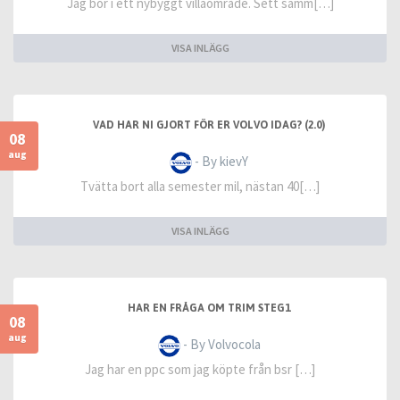
Jag bor i ett nybyggt villaområde. Sett samm[…]
VISA INLÄGG
VAD HAR NI GJORT FÖR ER VOLVO IDAG? (2.0)
08
aug
- By kievY
Tvätta bort alla semester mil, nästan 40[…]
VISA INLÄGG
HAR EN FRÅGA OM TRIM STEG1
08
aug
- By Volvocola
Jag har en ppc som jag köpte från bsr […]