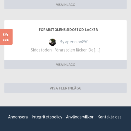
VISA INLÄGG
FÖRARSTOLENS SIDOSTÖD LÄCKER
05
aug
- By apersson850
Sidostöden i förarstolen läcker. De[…]
VISA INLÄGG
VISA FLER INLÄGG
Annonsera
Integritetspolicy
Användarvillkor
Kontakta oss