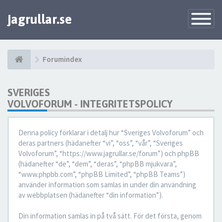
jagrullar.se
Toggle
Navigatio
Forumindex
SVERIGES
VOLVOFORUM - INTEGRITETSPOLICY
Denna policy förklarar i detalj hur “Sveriges Volvoforum” och
deras partners (hädanefter “vi”, “oss”, “vår”, “Sveriges
Volvoforum”, “https://www.jagrullar.se/forum”) och phpBB
(hädanefter “de”, “dem”, “deras”, “phpBB mjukvara”,
“www.phpbb.com”, “phpBB Limited”, “phpBB Teams”)
använder information som samlas in under din användning
av webbplatsen (hädanefter “din information”).
Din information samlas in på två sätt. För det första, genom