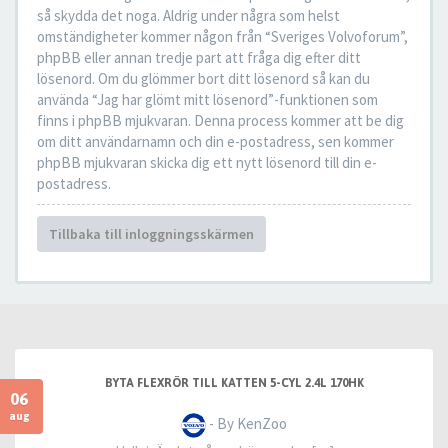
så skydda det noga. Aldrig under några som helst
omständigheter kommer någon från “Sveriges Volvoforum”,
phpBB eller annan tredje part att fråga dig efter ditt
lösenord. Om du glömmer bort ditt lösenord så kan du
använda “Jag har glömt mitt lösenord”-funktionen som
finns i phpBB mjukvaran. Denna process kommer att be dig
om ditt användarnamn och din e-postadress, sen kommer
phpBB mjukvaran skicka dig ett nytt lösenord till din e-
postadress.
Tillbaka till inloggningsskärmen
BYTA FLEXRÖR TILL KATTEN 5-CYL 2.4L 170HK
06
aug
- By KenZoo