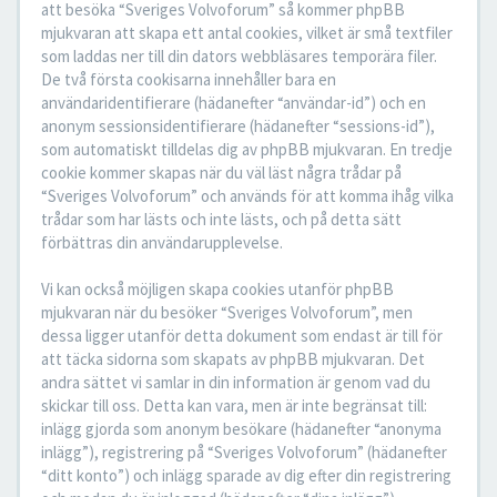
att besöka “Sveriges Volvoforum” så kommer phpBB
mjukvaran att skapa ett antal cookies, vilket är små textfiler
som laddas ner till din dators webbläsares temporära filer.
De två första cookisarna innehåller bara en
användaridentifierare (hädanefter “användar-id”) och en
anonym sessionsidentifierare (hädanefter “sessions-id”),
som automatiskt tilldelas dig av phpBB mjukvaran. En tredje
cookie kommer skapas när du väl läst några trådar på
“Sveriges Volvoforum” och används för att komma ihåg vilka
trådar som har lästs och inte lästs, och på detta sätt
förbättras din användarupplevelse.
Vi kan också möjligen skapa cookies utanför phpBB
mjukvaran när du besöker “Sveriges Volvoforum”, men
dessa ligger utanför detta dokument som endast är till för
att täcka sidorna som skapats av phpBB mjukvaran. Det
andra sättet vi samlar in din information är genom vad du
skickar till oss. Detta kan vara, men är inte begränsat till:
inlägg gjorda som anonym besökare (hädanefter “anonyma
inlägg”), registrering på “Sveriges Volvoforum” (hädanefter
“ditt konto”) och inlägg sparade av dig efter din registrering