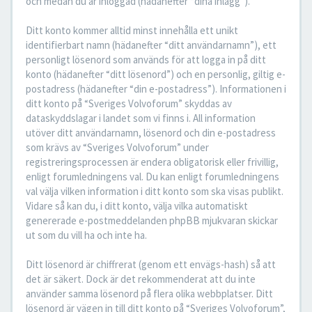
och medan du är inloggad (hädanefter “dina inlägg”).
Ditt konto kommer alltid minst innehålla ett unikt
identifierbart namn (hädanefter “ditt användarnamn”), ett
personligt lösenord som används för att logga in på ditt
konto (hädanefter “ditt lösenord”) och en personlig, giltig e-
postadress (hädanefter “din e-postadress”). Informationen i
ditt konto på “Sveriges Volvoforum” skyddas av
dataskyddslagar i landet som vi finns i. All information
utöver ditt användarnamn, lösenord och din e-postadress
som krävs av “Sveriges Volvoforum” under
registreringsprocessen är endera obligatorisk eller frivillig,
enligt forumledningens val. Du kan enligt forumledningens
val välja vilken information i ditt konto som ska visas publikt.
Vidare så kan du, i ditt konto, välja vilka automatiskt
genererade e-postmeddelanden phpBB mjukvaran skickar
ut som du vill ha och inte ha.
Ditt lösenord är chiffrerat (genom ett envägs-hash) så att
det är säkert. Dock är det rekommenderat att du inte
använder samma lösenord på flera olika webbplatser. Ditt
lösenord är vägen in till ditt konto på “Sveriges Volvoforum”,