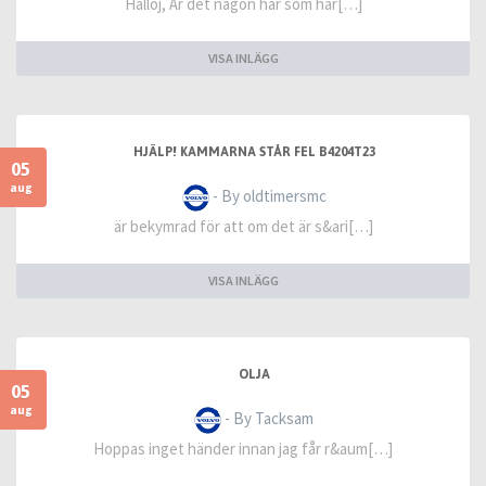
Halloj, Är det någon här som har[…]
VISA INLÄGG
HJÄLP! KAMMARNA STÅR FEL B4204T23
05
aug
- By oldtimersmc
är bekymrad för att om det är s&ari[…]
VISA INLÄGG
OLJA
05
aug
- By Tacksam
Hoppas inget händer innan jag får r&aum[…]