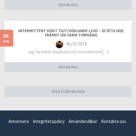
VISA INLÄGG
INTERMITTENT HÖGT TJUT/VISSLANDE LJUD – XC70 T6 2015,
06
FRÄMST VID VARM TOMGÅNG
aug
- By XC70T6
Jag försöker lokalisera ett intermittent[…]
VISA INLÄGG
VISA FLER INLÄGG
Annonsera
Integritetspolicy
Användarvillkor
Kontakta oss