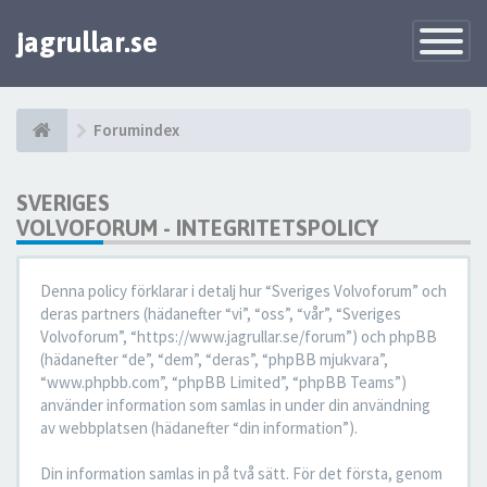
jagrullar.se
Toggle
Navigatio
Forumindex
SVERIGES
VOLVOFORUM - INTEGRITETSPOLICY
Denna policy förklarar i detalj hur “Sveriges Volvoforum” och
deras partners (hädanefter “vi”, “oss”, “vår”, “Sveriges
Volvoforum”, “https://www.jagrullar.se/forum”) och phpBB
(hädanefter “de”, “dem”, “deras”, “phpBB mjukvara”,
“www.phpbb.com”, “phpBB Limited”, “phpBB Teams”)
använder information som samlas in under din användning
av webbplatsen (hädanefter “din information”).
Din information samlas in på två sätt. För det första, genom