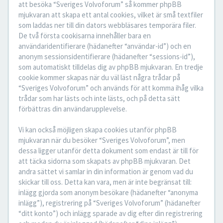
att besöka “Sveriges Volvoforum” så kommer phpBB
mjukvaran att skapa ett antal cookies, vilket är små textfiler
som laddas ner till din dators webbläsares temporära filer.
De två första cookisarna innehåller bara en
användaridentifierare (hädanefter “användar-id”) och en
anonym sessionsidentifierare (hädanefter “sessions-id”),
som automatiskt tilldelas dig av phpBB mjukvaran. En tredje
cookie kommer skapas när du väl läst några trådar på
“Sveriges Volvoforum” och används för att komma ihåg vilka
trådar som har lästs och inte lästs, och på detta sätt
förbättras din användarupplevelse.
Vi kan också möjligen skapa cookies utanför phpBB
mjukvaran när du besöker “Sveriges Volvoforum”, men
dessa ligger utanför detta dokument som endast är till för
att täcka sidorna som skapats av phpBB mjukvaran. Det
andra sättet vi samlar in din information är genom vad du
skickar till oss. Detta kan vara, men är inte begränsat till:
inlägg gjorda som anonym besökare (hädanefter “anonyma
inlägg”), registrering på “Sveriges Volvoforum” (hädanefter
“ditt konto”) och inlägg sparade av dig efter din registrering