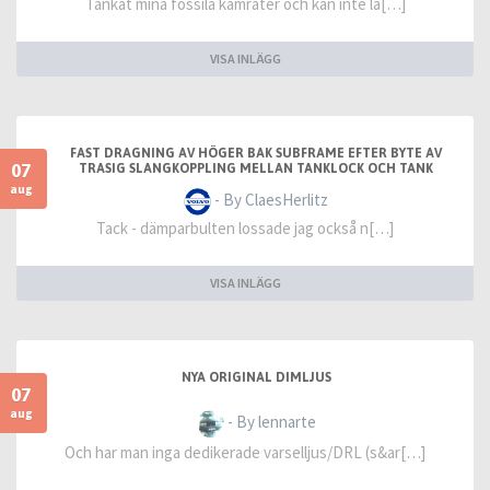
Tankat mina fossila kamrater och kan inte lå[…]
VISA INLÄGG
FAST DRAGNING AV HÖGER BAK SUBFRAME EFTER BYTE AV
07
TRASIG SLANGKOPPLING MELLAN TANKLOCK OCH TANK
aug
- By ClaesHerlitz
Tack - dämparbulten lossade jag också n[…]
VISA INLÄGG
NYA ORIGINAL DIMLJUS
07
aug
- By lennarte
Och har man inga dedikerade varselljus/DRL (s&ar[…]