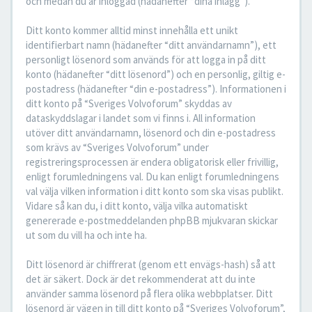
och medan du är inloggad (hädanefter “dina inlägg”).
Ditt konto kommer alltid minst innehålla ett unikt
identifierbart namn (hädanefter “ditt användarnamn”), ett
personligt lösenord som används för att logga in på ditt
konto (hädanefter “ditt lösenord”) och en personlig, giltig e-
postadress (hädanefter “din e-postadress”). Informationen i
ditt konto på “Sveriges Volvoforum” skyddas av
dataskyddslagar i landet som vi finns i. All information
utöver ditt användarnamn, lösenord och din e-postadress
som krävs av “Sveriges Volvoforum” under
registreringsprocessen är endera obligatorisk eller frivillig,
enligt forumledningens val. Du kan enligt forumledningens
val välja vilken information i ditt konto som ska visas publikt.
Vidare så kan du, i ditt konto, välja vilka automatiskt
genererade e-postmeddelanden phpBB mjukvaran skickar
ut som du vill ha och inte ha.
Ditt lösenord är chiffrerat (genom ett envägs-hash) så att
det är säkert. Dock är det rekommenderat att du inte
använder samma lösenord på flera olika webbplatser. Ditt
lösenord är vägen in till ditt konto på “Sveriges Volvoforum”,