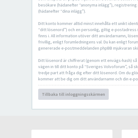
besökare (hädanefter “anonyma inlägg”), registrering 
(hädanefter “dina inlägg”).
Ditt konto kommer alltid minst innehålla ett unikt ide
“ditt lösenord”) och en personlig, giltig e-postadres
finns i. All information utöver ditt användarnamn, lö
frivillig, enligt forumledningens val. Du kan enligt foru
genererade e-postmeddelanden phpBB mjukvaran skicka
Ditt lösenord är chiffrerat (genom ett envägs-hash) s
vägen in till ditt konto på “Sveriges Volvoforum”, s
tredje part att fråga dig efter ditt lösenord. Om du 
kommer att be dig om ditt användarnamn och din e-pos
Tillbaka till inloggningsskärmen