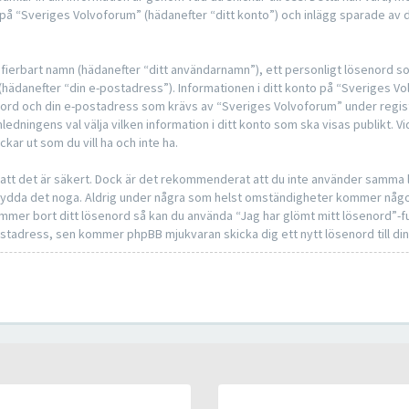
på “Sveriges Volvoforum” (hädanefter “ditt konto”) och inlägg sparade av d
ntifierbart namn (hädanefter “ditt användarnamn”), ett personligt lösenord s
s (hädanefter “din e-postadress”). Informationen i ditt konto på “Sveriges 
senord och din e-postadress som krävs av “Sveriges Volvoforum” under regis
mledningens val välja vilken information i ditt konto som ska visas publikt. Vi
r ut som du vill ha och inte ha.
å att det är säkert. Dock är det rekommenderat att du inte använder samma l
å skydda det noga. Aldrig under några som helst omständigheter kommer någ
glömmer bort ditt lösenord så kan du använda “Jag har glömt mitt lösenord”
tadress, sen kommer phpBB mjukvaran skicka dig ett nytt lösenord till di