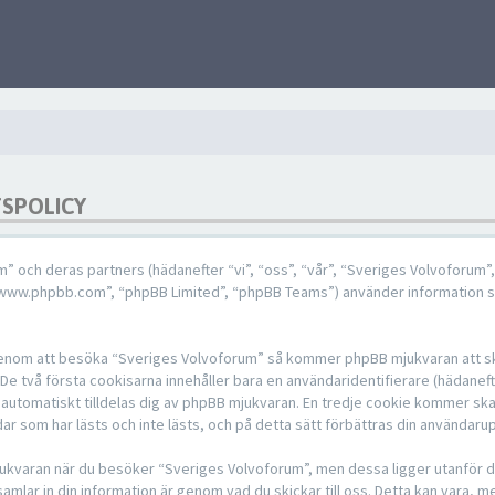
TSPOLICY
um” och deras partners (hädanefter “vi”, “oss”, “vår”, “Sveriges Volvoforum
 “www.phpbb.com”, “phpBB Limited”, “phpBB Teams”) använder information 
, genom att besöka “Sveriges Volvoforum” så kommer phpBB mjukvaran att ska
. De två första cookisarna innehåller bara en användaridentifierare (hädane
 automatiskt tilldelas dig av phpBB mjukvaran. En tredje cookie kommer ska
ar som har lästs och inte lästs, och på detta sätt förbättras din användaru
ukvaran när du besöker “Sveriges Volvoforum”, men dessa ligger utanför de
mlar in din information är genom vad du skickar till oss. Detta kan vara, m