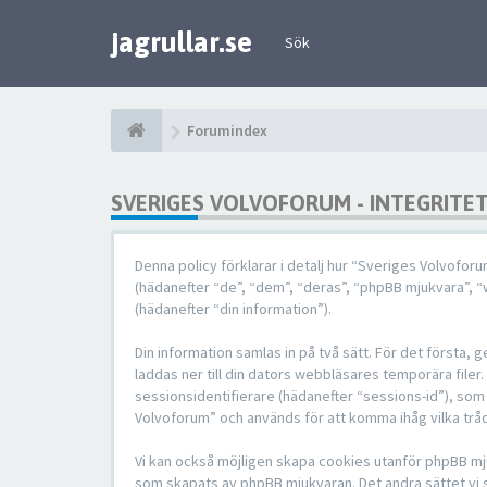
jagrullar.se
Sök
Forumindex
SVERIGES VOLVOFORUM - INTEGRITE
Denna policy förklarar i detalj hur “Sveriges Volvofor
(hädanefter “de”, “dem”, “deras”, “phpBB mjukvara”,
(hädanefter “din information”).
Din information samlas in på två sätt. För det första
laddas ner till din dators webbläsares temporära filer
sessionsidentifierare (hädanefter “sessions-id”), som
Volvoforum” och används för att komma ihåg vilka tråd
Vi kan också möjligen skapa cookies utanför phpBB mj
som skapats av phpBB mjukvaran. Det andra sättet vi sa