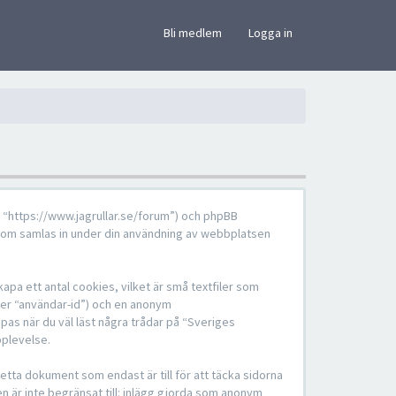
×
Bli medlem
Logga in
”, “https://www.jagrullar.se/forum”) och phpBB
som samlas in under din användning av webbplatsen
pa ett antal cookies, vilket är små textfiler som
fter “användar-id”) och en anonym
pas när du väl läst några trådar på “Sveriges
pplevelse.
tta dokument som endast är till för att täcka sidorna
en är inte begränsat till: inlägg gjorda som anonym