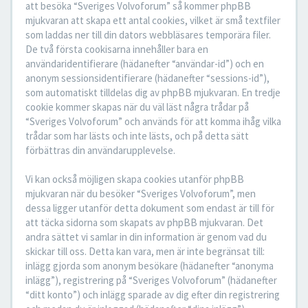
att besöka “Sveriges Volvoforum” så kommer phpBB
mjukvaran att skapa ett antal cookies, vilket är små textfiler
som laddas ner till din dators webbläsares temporära filer.
De två första cookisarna innehåller bara en
användaridentifierare (hädanefter “användar-id”) och en
anonym sessionsidentifierare (hädanefter “sessions-id”),
som automatiskt tilldelas dig av phpBB mjukvaran. En tredje
cookie kommer skapas när du väl läst några trådar på
“Sveriges Volvoforum” och används för att komma ihåg vilka
trådar som har lästs och inte lästs, och på detta sätt
förbättras din användarupplevelse.
Vi kan också möjligen skapa cookies utanför phpBB
mjukvaran när du besöker “Sveriges Volvoforum”, men
dessa ligger utanför detta dokument som endast är till för
att täcka sidorna som skapats av phpBB mjukvaran. Det
andra sättet vi samlar in din information är genom vad du
skickar till oss. Detta kan vara, men är inte begränsat till:
inlägg gjorda som anonym besökare (hädanefter “anonyma
inlägg”), registrering på “Sveriges Volvoforum” (hädanefter
“ditt konto”) och inlägg sparade av dig efter din registrering