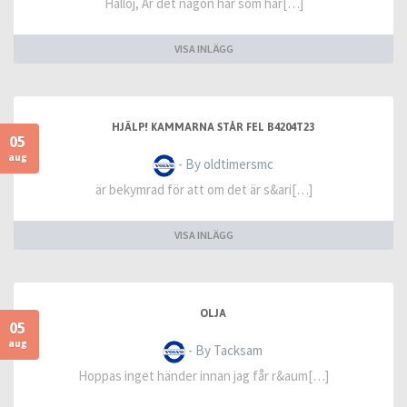
Halloj, Är det någon här som har[…]
VISA INLÄGG
HJÄLP! KAMMARNA STÅR FEL B4204T23
05
aug
- By oldtimersmc
är bekymrad för att om det är s&ari[…]
VISA INLÄGG
OLJA
05
aug
- By Tacksam
Hoppas inget händer innan jag får r&aum[…]