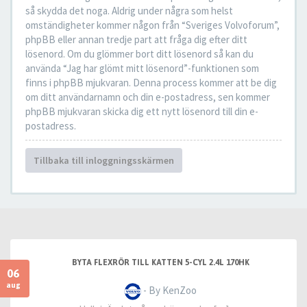
så skydda det noga. Aldrig under några som helst
omständigheter kommer någon från “Sveriges Volvoforum”,
phpBB eller annan tredje part att fråga dig efter ditt
lösenord. Om du glömmer bort ditt lösenord så kan du
använda “Jag har glömt mitt lösenord”-funktionen som
finns i phpBB mjukvaran. Denna process kommer att be dig
om ditt användarnamn och din e-postadress, sen kommer
phpBB mjukvaran skicka dig ett nytt lösenord till din e-
postadress.
Tillbaka till inloggningsskärmen
BYTA FLEXRÖR TILL KATTEN 5-CYL 2.4L 170HK
06
aug
- By KenZoo