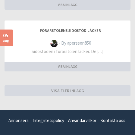
VISA INLÄGG
FÖRARSTOLENS SIDOSTÖD LÄCKER
05
aug
- By apersson850
Sidostöden i förarstolen läcker. De[…]
VISA INLÄGG
VISA FLER INLÄGG
Annonsera
Integritetspolicy
Användarvillkor
Kontakta oss