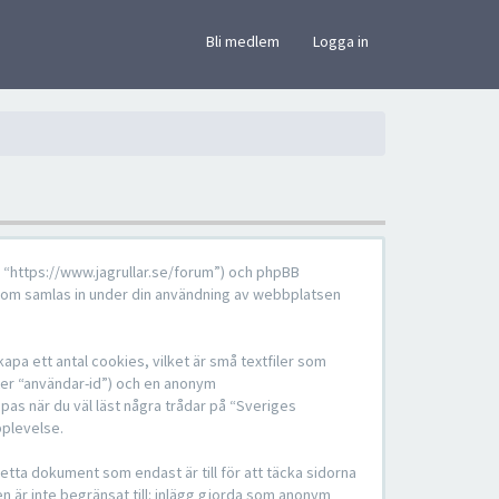
×
Bli medlem
Logga in
”, “https://www.jagrullar.se/forum”) och phpBB
som samlas in under din användning av webbplatsen
pa ett antal cookies, vilket är små textfiler som
fter “användar-id”) och en anonym
pas när du väl läst några trådar på “Sveriges
pplevelse.
tta dokument som endast är till för att täcka sidorna
en är inte begränsat till: inlägg gjorda som anonym