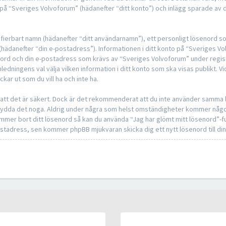
på “Sveriges Volvoforum” (hädanefter “ditt konto”) och inlägg sparade av d
ntifierbart namn (hädanefter “ditt användarnamn”), ett personligt lösenord s
s (hädanefter “din e-postadress”). Informationen i ditt konto på “Sveriges 
senord och din e-postadress som krävs av “Sveriges Volvoforum” under regis
mledningens val välja vilken information i ditt konto som ska visas publikt. Vi
r ut som du vill ha och inte ha.
å att det är säkert. Dock är det rekommenderat att du inte använder samma l
å skydda det noga. Aldrig under några som helst omständigheter kommer någ
glömmer bort ditt lösenord så kan du använda “Jag har glömt mitt lösenord”
tadress, sen kommer phpBB mjukvaran skicka dig ett nytt lösenord till di