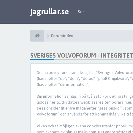
jagrullar.se
Sök
Forumindex
SVERIGES VOLVOFORUM - INTEGRITE
Denna policy förklarar i detalj hur “Sveriges Volvofor
(hädanefter “de”, “dem”, “deras”, “phpBB mjukvara”,
(hädanefter “din information”).
Din information samlas in på två sätt. För det första
laddas ner till din dators webbläsares temporära filer
sessionsidentifierare (hädanefter “sessions-id”), som
Volvoforum” och används för att komma ihåg vilka tråd
Vi kan också möjligen skapa cookies utanför phpBB mj
som skapats av phpBB mjukvaran. Det andra sättet vi sa