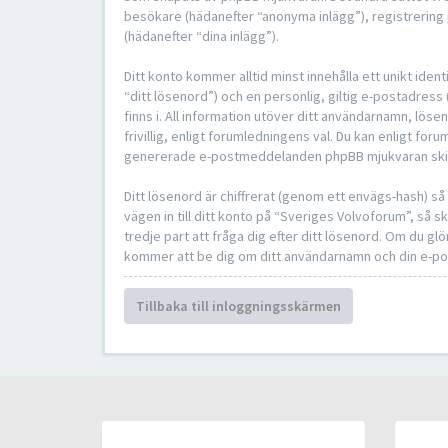
besökare (hädanefter “anonyma inlägg”), registrering 
(hädanefter “dina inlägg”).
Ditt konto kommer alltid minst innehålla ett unikt ide
“ditt lösenord”) och en personlig, giltig e-postadres
finns i. All information utöver ditt användarnamn, lö
frivillig, enligt forumledningens val. Du kan enligt foru
genererade e-postmeddelanden phpBB mjukvaran skicka
Ditt lösenord är chiffrerat (genom ett envägs-hash) s
vägen in till ditt konto på “Sveriges Volvoforum”, s
tredje part att fråga dig efter ditt lösenord. Om du 
kommer att be dig om ditt användarnamn och din e-pos
Tillbaka till inloggningsskärmen