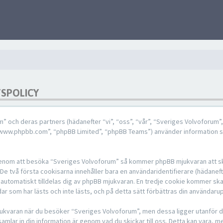
TSPOLICY
um” och deras partners (hädanefter “vi”, “oss”, “vår”, “Sveriges Volvoforum
 “www.phpbb.com”, “phpBB Limited”, “phpBB Teams”) använder information 
, genom att besöka “Sveriges Volvoforum” så kommer phpBB mjukvaran att ska
. De två första cookisarna innehåller bara en användaridentifierare (hädane
 automatiskt tilldelas dig av phpBB mjukvaran. En tredje cookie kommer ska
ar som har lästs och inte lästs, och på detta sätt förbättras din användaru
ukvaran när du besöker “Sveriges Volvoforum”, men dessa ligger utanför de
mlar in din information är genom vad du skickar till oss. Detta kan vara, m