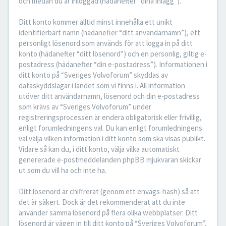
och medan du är inloggad (hädanefter “dina inlägg”).
Ditt konto kommer alltid minst innehålla ett unikt
identifierbart namn (hädanefter “ditt användarnamn”), ett
personligt lösenord som används för att logga in på ditt
konto (hädanefter “ditt lösenord”) och en personlig, giltig e-
postadress (hädanefter “din e-postadress”). Informationen i
ditt konto på “Sveriges Volvoforum” skyddas av
dataskyddslagar i landet som vi finns i. All information
utöver ditt användarnamn, lösenord och din e-postadress
som krävs av “Sveriges Volvoforum” under
registreringsprocessen är endera obligatorisk eller frivillig,
enligt forumledningens val. Du kan enligt forumledningens
val välja vilken information i ditt konto som ska visas publikt.
Vidare så kan du, i ditt konto, välja vilka automatiskt
genererade e-postmeddelanden phpBB mjukvaran skickar
ut som du vill ha och inte ha.
Ditt lösenord är chiffrerat (genom ett envägs-hash) så att
det är säkert. Dock är det rekommenderat att du inte
använder samma lösenord på flera olika webbplatser. Ditt
lösenord är vägen in till ditt konto på “Sveriges Volvoforum”,