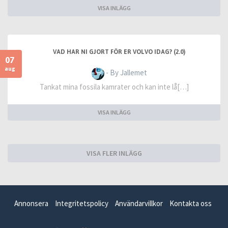
VISA INLÄGG
VAD HAR NI GJORT FÖR ER VOLVO IDAG? (2.0)
07
aug
- By Jallemet
Tankat mina fossila kamrater och kan inte lå[…]
VISA INLÄGG
VISA FLER INLÄGG
Annonsera
Integritetspolicy
Användarvillkor
Kontakta oss