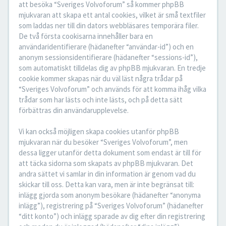
att besöka “Sveriges Volvoforum” så kommer phpBB
mjukvaran att skapa ett antal cookies, vilket är små textfiler
som laddas ner till din dators webbläsares temporära filer.
De två första cookisarna innehåller bara en
användaridentifierare (hädanefter “användar-id”) och en
anonym sessionsidentifierare (hädanefter “sessions-id”),
som automatiskt tilldelas dig av phpBB mjukvaran. En tredje
cookie kommer skapas när du väl läst några trådar på
“Sveriges Volvoforum” och används för att komma ihåg vilka
trådar som har lästs och inte lästs, och på detta sätt
förbättras din användarupplevelse.
Vi kan också möjligen skapa cookies utanför phpBB
mjukvaran när du besöker “Sveriges Volvoforum”, men
dessa ligger utanför detta dokument som endast är till för
att täcka sidorna som skapats av phpBB mjukvaran. Det
andra sättet vi samlar in din information är genom vad du
skickar till oss. Detta kan vara, men är inte begränsat till:
inlägg gjorda som anonym besökare (hädanefter “anonyma
inlägg”), registrering på “Sveriges Volvoforum” (hädanefter
“ditt konto”) och inlägg sparade av dig efter din registrering