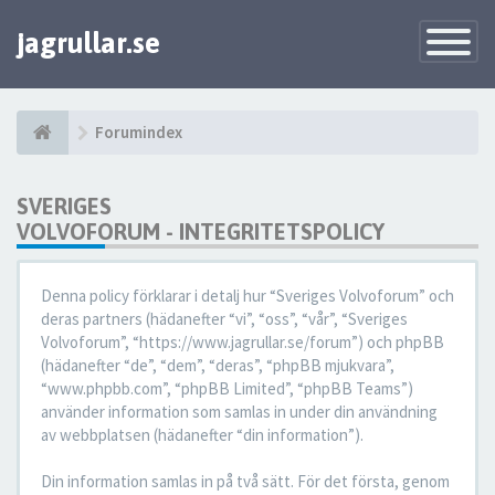
jagrullar.se
Toggle
Navigatio
Forumindex
SVERIGES
VOLVOFORUM - INTEGRITETSPOLICY
Denna policy förklarar i detalj hur “Sveriges Volvoforum” och
deras partners (hädanefter “vi”, “oss”, “vår”, “Sveriges
Volvoforum”, “https://www.jagrullar.se/forum”) och phpBB
(hädanefter “de”, “dem”, “deras”, “phpBB mjukvara”,
“www.phpbb.com”, “phpBB Limited”, “phpBB Teams”)
använder information som samlas in under din användning
av webbplatsen (hädanefter “din information”).
Din information samlas in på två sätt. För det första, genom