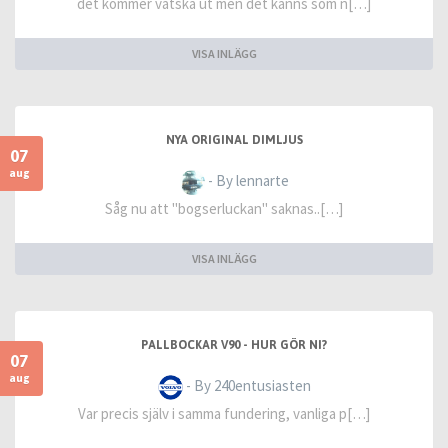
det kommer vätska ut men det känns som n[…]
VISA INLÄGG
NYA ORIGINAL DIMLJUS
07
aug
- By lennarte
Såg nu att "bogserluckan" saknas..[…]
VISA INLÄGG
PALLBOCKAR V90 - HUR GÖR NI?
07
aug
- By 240entusiasten
Var precis själv i samma fundering, vanliga p[…]