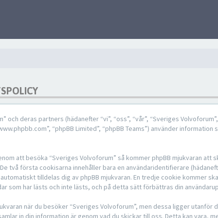
TSPOLICY
um” och deras partners (hädanefter “vi”, “oss”, “vår”, “Sveriges Volvoforum
 “www.phpbb.com”, “phpBB Limited”, “phpBB Teams”) använder information 
, genom att besöka “Sveriges Volvoforum” så kommer phpBB mjukvaran att ska
. De två första cookisarna innehåller bara en användaridentifierare (hädane
 automatiskt tilldelas dig av phpBB mjukvaran. En tredje cookie kommer ska
ar som har lästs och inte lästs, och på detta sätt förbättras din användaru
ukvaran när du besöker “Sveriges Volvoforum”, men dessa ligger utanför de
mlar in din information är genom vad du skickar till oss. Detta kan vara, m