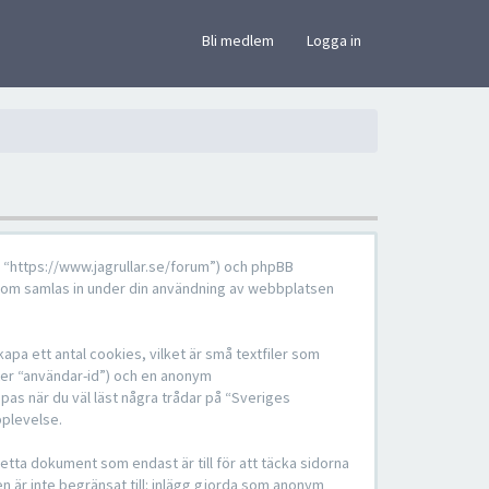
×
Bli medlem
Logga in
”, “https://www.jagrullar.se/forum”) och phpBB
som samlas in under din användning av webbplatsen
pa ett antal cookies, vilket är små textfiler som
fter “användar-id”) och en anonym
pas när du väl läst några trådar på “Sveriges
pplevelse.
tta dokument som endast är till för att täcka sidorna
en är inte begränsat till: inlägg gjorda som anonym