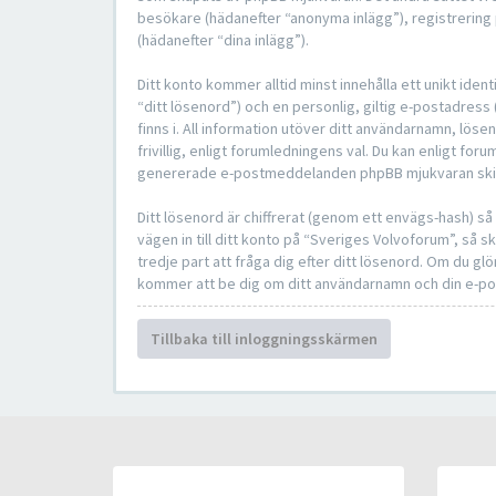
besökare (hädanefter “anonyma inlägg”), registrering 
(hädanefter “dina inlägg”).
Ditt konto kommer alltid minst innehålla ett unikt ide
“ditt lösenord”) och en personlig, giltig e-postadres
finns i. All information utöver ditt användarnamn, lö
frivillig, enligt forumledningens val. Du kan enligt foru
genererade e-postmeddelanden phpBB mjukvaran skicka
Ditt lösenord är chiffrerat (genom ett envägs-hash) s
vägen in till ditt konto på “Sveriges Volvoforum”, s
tredje part att fråga dig efter ditt lösenord. Om du 
kommer att be dig om ditt användarnamn och din e-pos
Tillbaka till inloggningsskärmen