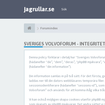
jagrullar.se
Sök
Forumindex
SVERIGES VOLVOFORUM - INTEGRITE
Denna policy förklarar i detalj hur “Sveriges Volvofor
(hädanefter “de”, “dem”, “deras”, “phpBB mjukvara”,
(hädanefter “din information”).
Din information samlas in på två sätt. För det första
laddas ner till din dators webbläsares temporära filer
sessionsidentifierare (hädanefter “sessions-id”), som
Volvoforum” och används för att komma ihåg vilka tråd
Vi kan också möjligen skapa cookies utanför phpBB mj
som skapats av phpBB mjukvaran. Det andra sättet vi sa