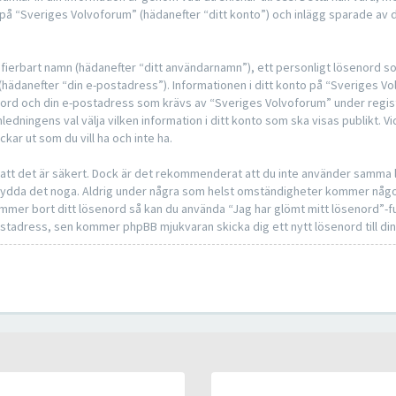
på “Sveriges Volvoforum” (hädanefter “ditt konto”) och inlägg sparade av d
ntifierbart namn (hädanefter “ditt användarnamn”), ett personligt lösenord s
s (hädanefter “din e-postadress”). Informationen i ditt konto på “Sveriges 
senord och din e-postadress som krävs av “Sveriges Volvoforum” under regis
mledningens val välja vilken information i ditt konto som ska visas publikt. Vi
r ut som du vill ha och inte ha.
å att det är säkert. Dock är det rekommenderat att du inte använder samma l
å skydda det noga. Aldrig under några som helst omständigheter kommer någ
glömmer bort ditt lösenord så kan du använda “Jag har glömt mitt lösenord”
tadress, sen kommer phpBB mjukvaran skicka dig ett nytt lösenord till di