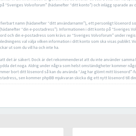
på “Sveriges Volvoforum” (hädanefter “ditt konto”) och inlägg sparade av d
ntifierbart namn (hädanefter “ditt användarnamn”), ett personligt lösenord s
s (hädanefter “din e-postadress”). Informationen i ditt konto på “Sveriges 
senord och din e-postadress som krävs av “Sveriges Volvoforum” under regis
mledningens val välja vilken information i ditt konto som ska visas publikt. Vi
r ut som du vill ha och inte ha.
å att det är säkert. Dock är det rekommenderat att du inte använder samma l
å skydda det noga. Aldrig under några som helst omständigheter kommer någ
glömmer bort ditt lösenord så kan du använda “Jag har glömt mitt lösenord”
tadress, sen kommer phpBB mjukvaran skicka dig ett nytt lösenord till di