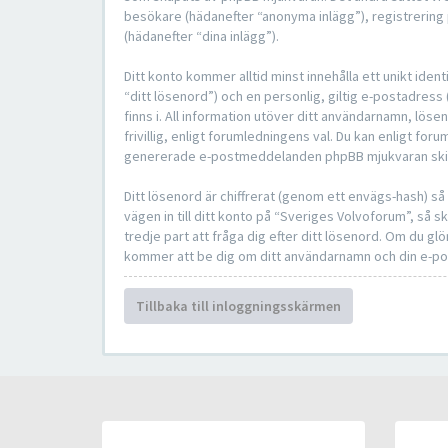
besökare (hädanefter “anonyma inlägg”), registrering 
(hädanefter “dina inlägg”).
Ditt konto kommer alltid minst innehålla ett unikt ide
“ditt lösenord”) och en personlig, giltig e-postadres
finns i. All information utöver ditt användarnamn, lö
frivillig, enligt forumledningens val. Du kan enligt foru
genererade e-postmeddelanden phpBB mjukvaran skicka
Ditt lösenord är chiffrerat (genom ett envägs-hash) s
vägen in till ditt konto på “Sveriges Volvoforum”, s
tredje part att fråga dig efter ditt lösenord. Om du 
kommer att be dig om ditt användarnamn och din e-pos
Tillbaka till inloggningsskärmen