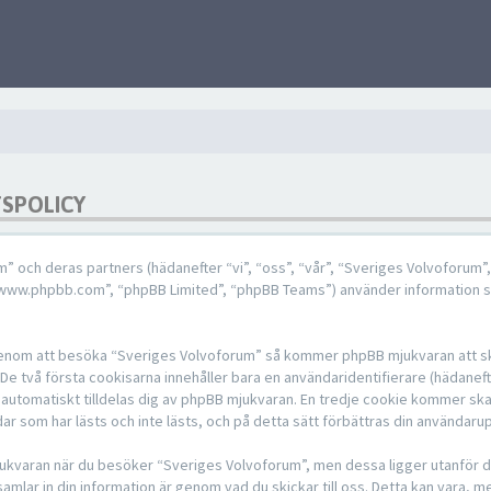
TSPOLICY
um” och deras partners (hädanefter “vi”, “oss”, “vår”, “Sveriges Volvoforum
 “www.phpbb.com”, “phpBB Limited”, “phpBB Teams”) använder information 
, genom att besöka “Sveriges Volvoforum” så kommer phpBB mjukvaran att ska
. De två första cookisarna innehåller bara en användaridentifierare (hädane
 automatiskt tilldelas dig av phpBB mjukvaran. En tredje cookie kommer ska
ar som har lästs och inte lästs, och på detta sätt förbättras din användaru
ukvaran när du besöker “Sveriges Volvoforum”, men dessa ligger utanför de
mlar in din information är genom vad du skickar till oss. Detta kan vara, m