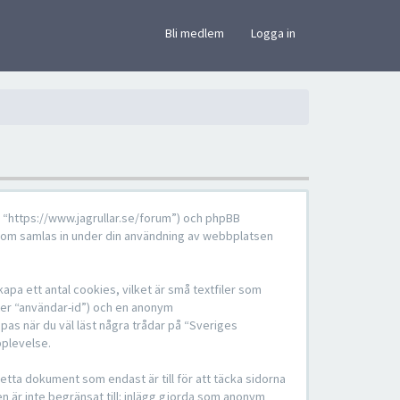
×
Bli medlem
Logga in
”, “https://www.jagrullar.se/forum”) och phpBB
som samlas in under din användning av webbplatsen
pa ett antal cookies, vilket är små textfiler som
fter “användar-id”) och en anonym
pas när du väl läst några trådar på “Sveriges
pplevelse.
tta dokument som endast är till för att täcka sidorna
en är inte begränsat till: inlägg gjorda som anonym