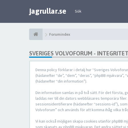
jagrullar.se
Sök
Forumindex
SVERIGES VOLVOFORUM - INTEGRITE
Denna policy förklarar i detalj hur “Sveriges Volvofor
(hädanefter “de”, “dem”, “deras”, “phpBB mjukvara”,
(hädanefter “din information”).
Din information samlas in på två sätt. För det första
laddas ner till din dators webbläsares temporära filer
sessionsidentifierare (hädanefter “sessions-id”), som
Volvoforum” och används för att komma ihåg vilka tråd
Vi kan också möjligen skapa cookies utanför phpBB mj
som skapats av phpBB mjukvaran. Det andra sättet vi sa