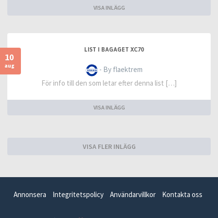
VISA INLÄGG
LIST I BAGAGET XC70
10
aug
- By flaektrem
För info till den som letar efter denna list […]
VISA INLÄGG
VISA FLER INLÄGG
Annonsera
Integritetspolicy
Användarvillkor
Kontakta oss