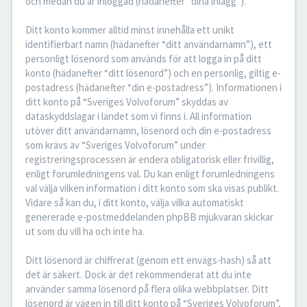
och medan du är inloggad (hädanefter “dina inlägg”).
Ditt konto kommer alltid minst innehålla ett unikt
identifierbart namn (hädanefter “ditt användarnamn”), ett
personligt lösenord som används för att logga in på ditt
konto (hädanefter “ditt lösenord”) och en personlig, giltig e-
postadress (hädanefter “din e-postadress”). Informationen i
ditt konto på “Sveriges Volvoforum” skyddas av
dataskyddslagar i landet som vi finns i. All information
utöver ditt användarnamn, lösenord och din e-postadress
som krävs av “Sveriges Volvoforum” under
registreringsprocessen är endera obligatorisk eller frivillig,
enligt forumledningens val. Du kan enligt forumledningens
val välja vilken information i ditt konto som ska visas publikt.
Vidare så kan du, i ditt konto, välja vilka automatiskt
genererade e-postmeddelanden phpBB mjukvaran skickar
ut som du vill ha och inte ha.
Ditt lösenord är chiffrerat (genom ett envägs-hash) så att
det är säkert. Dock är det rekommenderat att du inte
använder samma lösenord på flera olika webbplatser. Ditt
lösenord är vägen in till ditt konto på “Sveriges Volvoforum”,