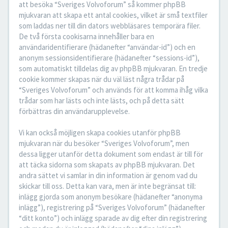
att besöka “Sveriges Volvoforum” så kommer phpBB
mjukvaran att skapa ett antal cookies, vilket är små textfiler
som laddas ner till din dators webbläsares temporära filer.
De två första cookisarna innehåller bara en
användaridentifierare (hädanefter “användar-id”) och en
anonym sessionsidentifierare (hädanefter “sessions-id”),
som automatiskt tilldelas dig av phpBB mjukvaran. En tredje
cookie kommer skapas när du väl läst några trådar på
“Sveriges Volvoforum” och används för att komma ihåg vilka
trådar som har lästs och inte lästs, och på detta sätt
förbättras din användarupplevelse.
Vi kan också möjligen skapa cookies utanför phpBB
mjukvaran när du besöker “Sveriges Volvoforum”, men
dessa ligger utanför detta dokument som endast är till för
att täcka sidorna som skapats av phpBB mjukvaran. Det
andra sättet vi samlar in din information är genom vad du
skickar till oss. Detta kan vara, men är inte begränsat till:
inlägg gjorda som anonym besökare (hädanefter “anonyma
inlägg”), registrering på “Sveriges Volvoforum” (hädanefter
“ditt konto”) och inlägg sparade av dig efter din registrering