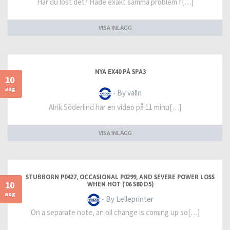
Har du löst det? Hade exakt samma problem f[…]
VISA INLÄGG
NYA EX40 PÅ SPA3
10
aug
- By valln
Alrik Söderlind har en video på 11 minu[…]
VISA INLÄGG
STUBBORN P0427, OCCASIONAL P0299, AND SEVERE POWER LOSS
10
WHEN HOT ('06 S80 D5)
aug
- By Lelleprinter
On a separate note, an oil change is coming up so[…]