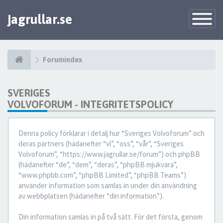
jagrullar.se
Toggle
Navigatio
Forumindex
SVERIGES
VOLVOFORUM - INTEGRITETSPOLICY
Denna policy förklarar i detalj hur “Sveriges Volvoforum” och
deras partners (hädanefter “vi”, “oss”, “vår”, “Sveriges
Volvoforum”, “https://www.jagrullar.se/forum”) och phpBB
(hädanefter “de”, “dem”, “deras”, “phpBB mjukvara”,
“www.phpbb.com”, “phpBB Limited”, “phpBB Teams”)
använder information som samlas in under din användning
av webbplatsen (hädanefter “din information”).
Din information samlas in på två sätt. För det första, genom