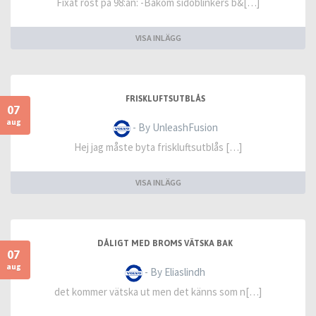
Fixat rost på 98:an: -Bakom sidoblinkers b&[…]
VISA INLÄGG
FRISKLUFTSUTBLÅS
07
aug
- By UnleashFusion
Hej jag måste byta friskluftsutblås […]
VISA INLÄGG
DÅLIGT MED BROMS VÄTSKA BAK
07
aug
- By Eliaslindh
det kommer vätska ut men det känns som n[…]