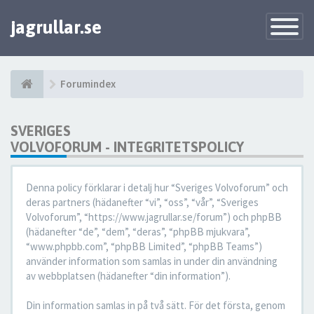
jagrullar.se
Toggle
Navigatio
Forumindex
SVERIGES
VOLVOFORUM - INTEGRITETSPOLICY
Denna policy förklarar i detalj hur “Sveriges Volvoforum” och
deras partners (hädanefter “vi”, “oss”, “vår”, “Sveriges
Volvoforum”, “https://www.jagrullar.se/forum”) och phpBB
(hädanefter “de”, “dem”, “deras”, “phpBB mjukvara”,
“www.phpbb.com”, “phpBB Limited”, “phpBB Teams”)
använder information som samlas in under din användning
av webbplatsen (hädanefter “din information”).
Din information samlas in på två sätt. För det första, genom