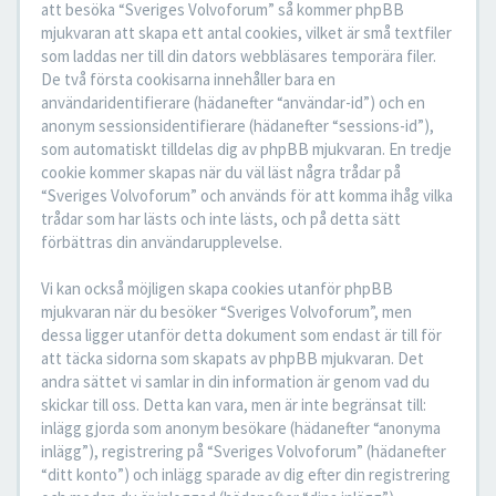
att besöka “Sveriges Volvoforum” så kommer phpBB
mjukvaran att skapa ett antal cookies, vilket är små textfiler
som laddas ner till din dators webbläsares temporära filer.
De två första cookisarna innehåller bara en
användaridentifierare (hädanefter “användar-id”) och en
anonym sessionsidentifierare (hädanefter “sessions-id”),
som automatiskt tilldelas dig av phpBB mjukvaran. En tredje
cookie kommer skapas när du väl läst några trådar på
“Sveriges Volvoforum” och används för att komma ihåg vilka
trådar som har lästs och inte lästs, och på detta sätt
förbättras din användarupplevelse.
Vi kan också möjligen skapa cookies utanför phpBB
mjukvaran när du besöker “Sveriges Volvoforum”, men
dessa ligger utanför detta dokument som endast är till för
att täcka sidorna som skapats av phpBB mjukvaran. Det
andra sättet vi samlar in din information är genom vad du
skickar till oss. Detta kan vara, men är inte begränsat till:
inlägg gjorda som anonym besökare (hädanefter “anonyma
inlägg”), registrering på “Sveriges Volvoforum” (hädanefter
“ditt konto”) och inlägg sparade av dig efter din registrering