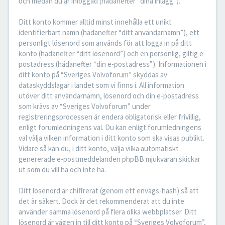
och medan du är inloggad (hädanefter “dina inlägg”).
Ditt konto kommer alltid minst innehålla ett unikt
identifierbart namn (hädanefter “ditt användarnamn”), ett
personligt lösenord som används för att logga in på ditt
konto (hädanefter “ditt lösenord”) och en personlig, giltig e-
postadress (hädanefter “din e-postadress”). Informationen i
ditt konto på “Sveriges Volvoforum” skyddas av
dataskyddslagar i landet som vi finns i. All information
utöver ditt användarnamn, lösenord och din e-postadress
som krävs av “Sveriges Volvoforum” under
registreringsprocessen är endera obligatorisk eller frivillig,
enligt forumledningens val. Du kan enligt forumledningens
val välja vilken information i ditt konto som ska visas publikt.
Vidare så kan du, i ditt konto, välja vilka automatiskt
genererade e-postmeddelanden phpBB mjukvaran skickar
ut som du vill ha och inte ha.
Ditt lösenord är chiffrerat (genom ett envägs-hash) så att
det är säkert. Dock är det rekommenderat att du inte
använder samma lösenord på flera olika webbplatser. Ditt
lösenord är vägen in till ditt konto på “Sveriges Volvoforum”,