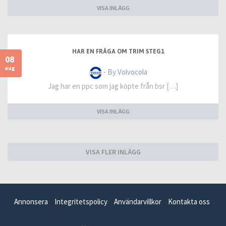
VISA INLÄGG
HAR EN FRÅGA OM TRIM STEG1
08
aug
- By Volvocola
Jag har en ppc som jag köpte från bsr […]
VISA INLÄGG
VISA FLER INLÄGG
Annonsera
Integritetspolicy
Användarvillkor
Kontakta oss