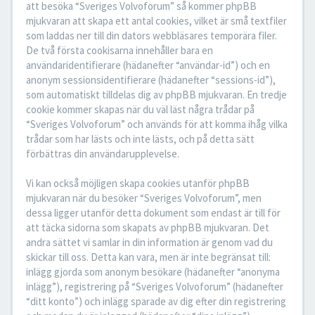
att besöka “Sveriges Volvoforum” så kommer phpBB
mjukvaran att skapa ett antal cookies, vilket är små textfiler
som laddas ner till din dators webbläsares temporära filer.
De två första cookisarna innehåller bara en
användaridentifierare (hädanefter “användar-id”) och en
anonym sessionsidentifierare (hädanefter “sessions-id”),
som automatiskt tilldelas dig av phpBB mjukvaran. En tredje
cookie kommer skapas när du väl läst några trådar på
“Sveriges Volvoforum” och används för att komma ihåg vilka
trådar som har lästs och inte lästs, och på detta sätt
förbättras din användarupplevelse.
Vi kan också möjligen skapa cookies utanför phpBB
mjukvaran när du besöker “Sveriges Volvoforum”, men
dessa ligger utanför detta dokument som endast är till för
att täcka sidorna som skapats av phpBB mjukvaran. Det
andra sättet vi samlar in din information är genom vad du
skickar till oss. Detta kan vara, men är inte begränsat till:
inlägg gjorda som anonym besökare (hädanefter “anonyma
inlägg”), registrering på “Sveriges Volvoforum” (hädanefter
“ditt konto”) och inlägg sparade av dig efter din registrering