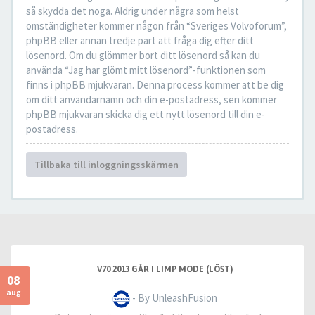
så skydda det noga. Aldrig under några som helst
omständigheter kommer någon från “Sveriges Volvoforum”,
phpBB eller annan tredje part att fråga dig efter ditt
lösenord. Om du glömmer bort ditt lösenord så kan du
använda “Jag har glömt mitt lösenord”-funktionen som
finns i phpBB mjukvaran. Denna process kommer att be dig
om ditt användarnamn och din e-postadress, sen kommer
phpBB mjukvaran skicka dig ett nytt lösenord till din e-
postadress.
Tillbaka till inloggningsskärmen
V70 2013 GÅR I LIMP MODE (LÖST)
08
aug
- By UnleashFusion