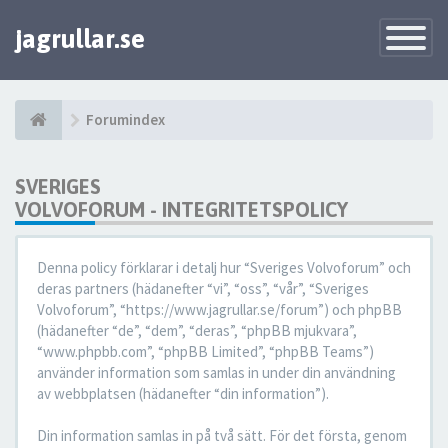
jagrullar.se
Toggle
Navigatio
Forumindex
SVERIGES
VOLVOFORUM - INTEGRITETSPOLICY
Denna policy förklarar i detalj hur “Sveriges Volvoforum” och
deras partners (hädanefter “vi”, “oss”, “vår”, “Sveriges
Volvoforum”, “https://www.jagrullar.se/forum”) och phpBB
(hädanefter “de”, “dem”, “deras”, “phpBB mjukvara”,
“www.phpbb.com”, “phpBB Limited”, “phpBB Teams”)
använder information som samlas in under din användning
av webbplatsen (hädanefter “din information”).
Din information samlas in på två sätt. För det första, genom