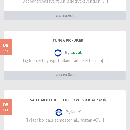
Det var trevägsventilen/laddtrycksventilen […]
VISA INLÄGG
TUNGA PICKUP:ER
08
aug
- By
Lövet
Jag bor i ett nybyggt villaområde. Sett samm[…]
VISA INLÄGG
VAD HAR NI GJORT FÖR ER VOLVO IDAG? (2.0)
08
aug
- By kievY
Tvätta bort alla semester mil, nästan 40[…]