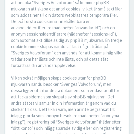
att besöka “Sveriges Volvoforum” så kommer phpBB
mjukvaran att skapa ett antal cookies, vilket är små textfiler
som laddas ner till din dators webbläsares temporära filer.
De två första cookisarna innehåller bara en
användaridentifierare (hädanefter “användar-id”) och en
anonym sessionsidentifierare (hädanefter “sessions-id”),
som automatiskt tilldelas dig av phpBB mjukvaran. En tredje
cookie kommer skapas när du väl läst några trådar på
“Sveriges Volvoforum” och används för att komma ihåg vilka
trådar som har lästs och inte lästs, och på detta sätt
förbättras din användarupplevelse.
Vi kan också möjligen skapa cookies utanför phpBB
mjukvaran när du besöker “Sveriges Volvoforum”, men
dessa ligger utanför detta dokument som endast är till för
att täcka sidorna som skapats av phpBB mjukvaran. Det
andra sättet vi samlar in din information är genom vad du
skickar till oss. Detta kan vara, men är inte begränsat till:
inlägg gjorda som anonym besökare (hädanefter “anonyma
inlägg”), registrering på “Sveriges Volvoforum” (hädanefter
“ditt konto”) och inlägg sparade av dig efter din registrering