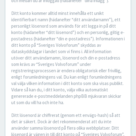
och medan du är inloggad (hädanefter “dina inlägg”).
Ditt konto kommer alltid minst innehålla ett unikt
identifierbart namn (hädanefter “ditt användarnamn”), ett
personligt lösenord som används för att logga in på ditt
konto (hädanefter “ditt lösenord”) och en personlig, giltig e-
postadress (hädanefter “din e-postadress”). Informationen i
ditt konto på “Sveriges Volvoforum” skyddas av
dataskyddslagar i landet som vi finns i. All information
utöver ditt användarnamn, lösenord och din e-postadress
som krävs av “Sveriges Volvoforum” under
registreringsprocessen är endera obligatorisk eller frivillig,
enligt forumledningens val. Du kan enligt forumledningens
val välja vilken information i ditt konto som ska visas publikt.
Vidare så kan du, i ditt konto, välja vilka automatiskt
genererade e-postmeddelanden phpBB mjukvaran skickar
ut som du vill ha och inte ha.
Ditt lösenord är chiffrerat (genom ett envägs-hash) så att
det är säkert. Dock är det rekommenderat att du inte
använder samma lösenord på flera olika webbplatser. Ditt
lösenord är vägen in till ditt konto på “Sveriges Volvoforum”,