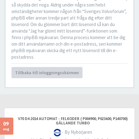
så skydda det noga. Aldrig under några som helst
omständigheter kommer någon från “Sveriges Volvoforum”,
phpBB eller annan tredje part att fråga dig efter ditt
lösenord. Om du glömmer bort ditt lösenord så kan du
använda “Jag har glömt mitt lösenord”-funktionen som
finns i phpBB mjukvaran. Denna process kommer att be dig
om ditt användarnamn och din e-postadress, sen kommer
phpBB mjukvaran skicka dig ett nytt lösenord till din e-
postadress.
Tillbaka till inloggningsskärmen
V70 D4 2014 AUTOMAT - FELKODER ( P004900, P023600, P140700)
09
GÄLLANDE TURBO
aug
- By Nybörjaren