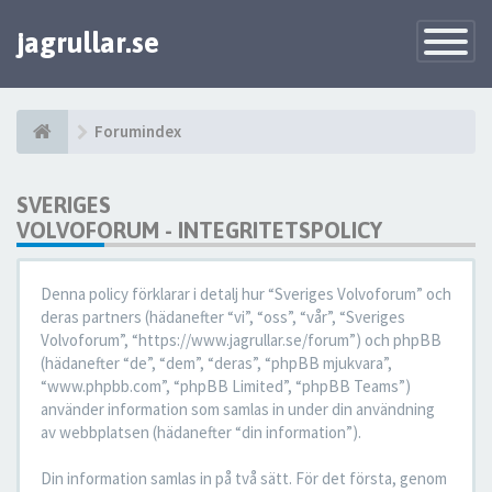
jagrullar.se
Toggle
Navigatio
Forumindex
SVERIGES
VOLVOFORUM - INTEGRITETSPOLICY
Denna policy förklarar i detalj hur “Sveriges Volvoforum” och
deras partners (hädanefter “vi”, “oss”, “vår”, “Sveriges
Volvoforum”, “https://www.jagrullar.se/forum”) och phpBB
(hädanefter “de”, “dem”, “deras”, “phpBB mjukvara”,
“www.phpbb.com”, “phpBB Limited”, “phpBB Teams”)
använder information som samlas in under din användning
av webbplatsen (hädanefter “din information”).
Din information samlas in på två sätt. För det första, genom