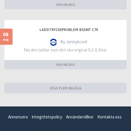
VISA INLÄGG
LADDTRYCKSPROBLEM B5244T C70
08
aug
- By Jonnybcool
Nej den laddar som den ska original 0,3-0,4 bar.
VISA INLÄGG
VISA FLER INLÄGG
Annonsera
Integritetspolicy
Användarvillkor
Kontakta oss