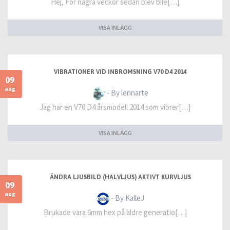
Hej, För några veckor sedan blev bile[…]
VISA INLÄGG
VIBRATIONER VID INBROMSNING V70 D4 2014
09
aug
- By lennarte
Jag har en V70 D4 årsmodell 2014 som vibrer[…]
VISA INLÄGG
ÄNDRA LJUSBILD (HALVLJUS) AKTIVT KURVLJUS
09
aug
- By KalleJ
Brukade vara 6mm hex på äldre generatio[…]