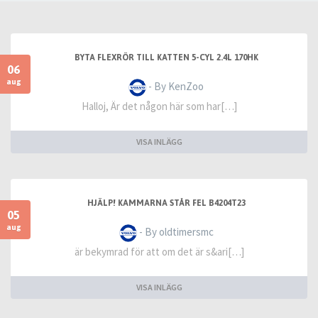
BYTA FLEXRÖR TILL KATTEN 5-CYL 2.4L 170HK
06
aug
- By KenZoo
Halloj, Är det någon här som har[…]
VISA INLÄGG
HJÄLP! KAMMARNA STÅR FEL B4204T23
05
aug
- By oldtimersmc
är bekymrad för att om det är s&ari[…]
VISA INLÄGG