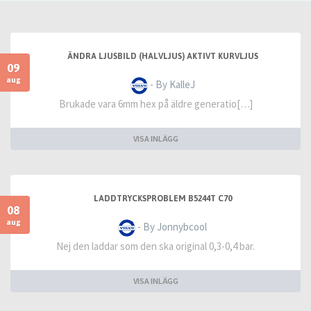
ÄNDRA LJUSBILD (HALVLJUS) AKTIVT KURVLJUS
09
aug
- By KalleJ
Brukade vara 6mm hex på äldre generatio[…]
VISA INLÄGG
LADDTRYCKSPROBLEM B5244T C70
08
aug
- By Jonnybcool
Nej den laddar som den ska original 0,3-0,4 bar.
VISA INLÄGG