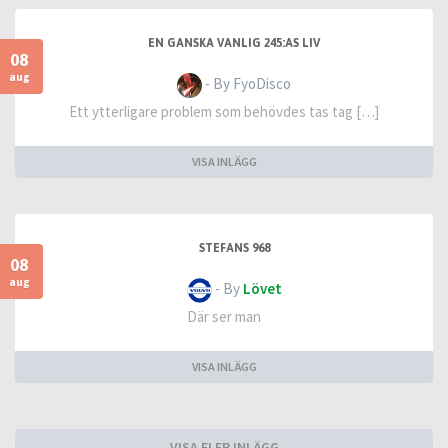
EN GANSKA VANLIG 245:AS LIV
08
aug
- By FyoDisco
Ett ytterligare problem som behövdes tas tag […]
VISA INLÄGG
STEFANS 968
08
aug
- By
Lövet
Där ser man
VISA INLÄGG
VISA FLER INLÄGG