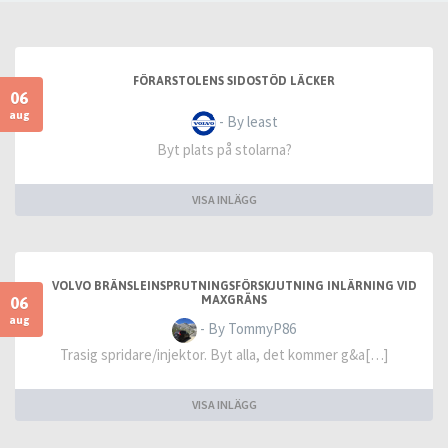
FÖRARSTOLENS SIDOSTÖD LÄCKER
06
aug
- By least
Byt plats på stolarna?
VISA INLÄGG
VOLVO BRÄNSLEINSPRUTNINGSFÖRSKJUTNING INLÄRNING VID
06
MAXGRÄNS
aug
- By TommyP86
Trasig spridare/injektor. Byt alla, det kommer g&a[…]
VISA INLÄGG