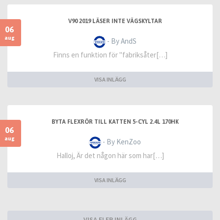
V90 2019 LÄSER INTE VÄGSKYLTAR
06
aug
- By AndS
Finns en funktion för "fabriksåter[…]
VISA INLÄGG
BYTA FLEXRÖR TILL KATTEN 5-CYL 2.4L 170HK
06
aug
- By KenZoo
Halloj, Är det någon här som har[…]
VISA INLÄGG
VISA FLER INLÄGG