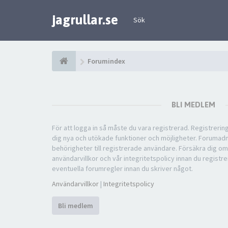
jagrullar.se
Sök
Forumindex
BLI MEDLEM
För att logga in så måste du vara registrerad. Registreri
dig nya och utökade funktioner och möjligheter. Forumad
behörigheter till registrerade användare. Försäkra dig om
användarvillkor och vår integritetspolicy innan du registre
eventuella forumregler innan du skriver något.
Användarvillkor
|
Integritetspolicy
Bli medlem