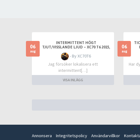
INTERMITTENT HÖGT
TI
06
06
TJUT/VISSLANDE LJUD – XC70 T6 2015,
FRÄMST VID VARM TOMGÅNG
aug
aug
- By XC70T6
Jag försöker lokalisera ett
Har dy
intermittent[…]
VISA INLÄGG
Annonsera
Integritetspolicy
Användarvillkor
Kontakt