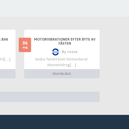
 BAK
MOTORVIBRATIONER EFTER BYTE AV
06
FÄSTEN
aug
- By cezna
t E[…]
Undre fästet kom förmonterat.
Momentdrog[…]
VISA INLÄGG