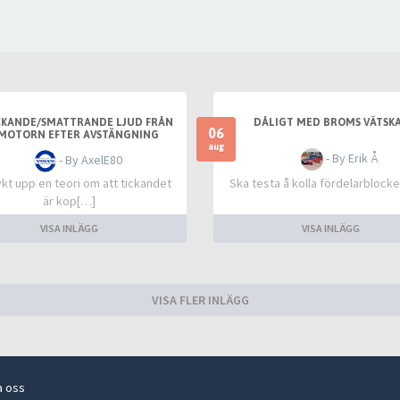
CKANDE/SMATTRANDE LJUD FRÅN
DÅLIGT MED BROMS VÄTSKA
06
MOTORN EFTER AVSTÄNGNING
aug
- By Erik Å
- By AxelE80
kt upp en teori om att tickandet
Ska testa å kolla fördelarblocke
är kop[…]
VISA INLÄGG
VISA INLÄGG
VISA FLER INLÄGG
a oss