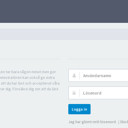
ngen tar bara någon minut men ger
Användarnamn:
ministratören kan också ge extra
 att du har läst och accepterat våra
rar dig. Försäkra dig om att du läst
Lösenord:
Logga in
Jag har glömt mitt lösenord.
|
Skic