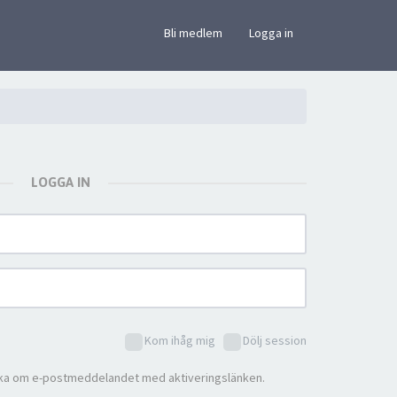
×
Bli medlem
Logga in
LOGGA IN
Kom ihåg mig
Dölj session
ka om e-postmeddelandet med aktiveringslänken.