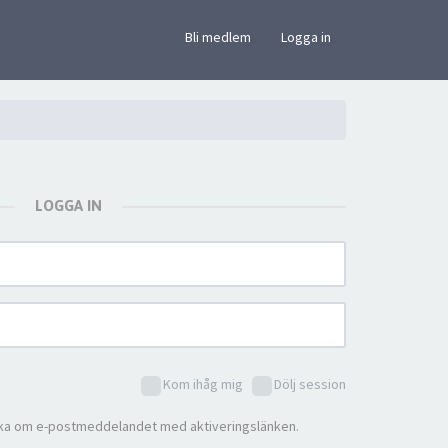
×
Bli medlem
Logga in
LOGGA IN
Kom ihåg mig
Dölj session
ka om e-postmeddelandet med aktiveringslänken.