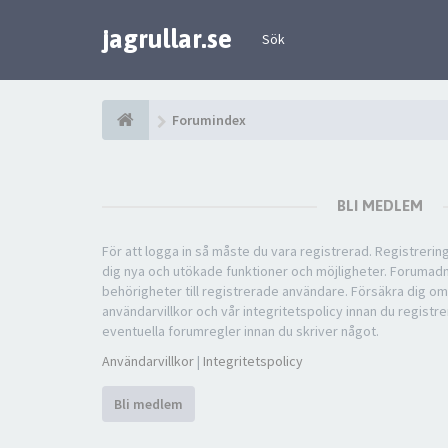
jagrullar.se
Sök
Forumindex
BLI MEDLEM
För att logga in så måste du vara registrerad. Registreri
dig nya och utökade funktioner och möjligheter. Forumad
behörigheter till registrerade användare. Försäkra dig om
användarvillkor och vår integritetspolicy innan du registre
eventuella forumregler innan du skriver något.
Användarvillkor
|
Integritetspolicy
Bli medlem