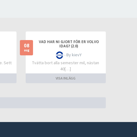
VAD HAR NI GJORT FÖR ER VOLVO
08
IDAG? (2.0)
aug
- By kievY
e. Sett
Tvätta bort alla semester mil, nästan
40[…]
VISA INLÄGG