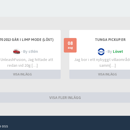
70 2013 GÅR I LIMP MODE (LÖST)
TUNGA PICKUP:ER
08
aug
- By sthlm
- By
Lövet
 UnleashFusion, Jag hittade att
Jag bor i ett nybyggt villaområd
redan vid 20g […]
samm[…]
VISA INLÄGG
VISA INLÄGG
VISA FLER INLÄGG
a oss