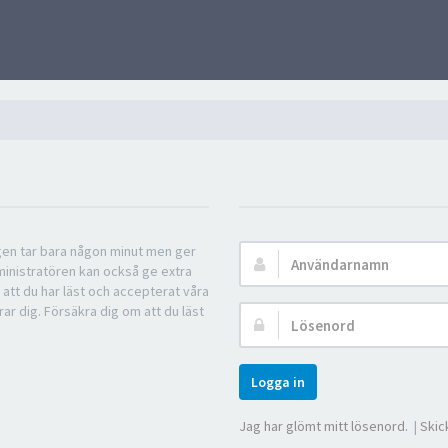
ngen tar bara någon minut men ger
Användarnamn:
ministratören kan också ge extra
 att du har läst och accepterat våra
rar dig. Försäkra dig om att du läst
Lösenord:
Logga in
Jag har glömt mitt lösenord.
|
Skic