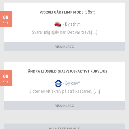
V70 2013 GÅR I LIMP MODE (LÖST)
08
aug
- By sthlm
Svarar mig själv här. Det var trevä[…]
VISA INLÄGG
ÄNDRA LJUSBILD (HALVLJUS) AKTIVT KURVLJUS
08
aug
- By kievY
Sitter en vit skruv på strålkastaren, […]
VISA INLÄGG
VISA FLER INLÄGG