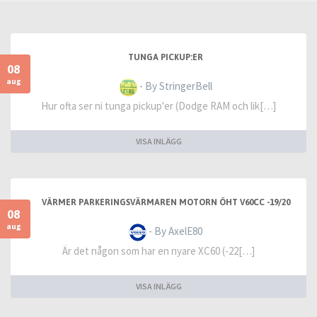
TUNGA PICKUP:ER
08
aug
- By StringerBell
Hur ofta ser ni tunga pickup'er (Dodge RAM och lik[…]
VISA INLÄGG
VÄRMER PARKERINGSVÄRMAREN MOTORN ÖHT V60CC -19/20
08
aug
- By AxelE80
Är det någon som har en nyare XC60 (-22[…]
VISA INLÄGG