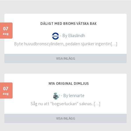
DÅLIGT MED BROMS VÄTSKA BAK
07
aug
- By Eliaslindh
Byte huvudbromscylindern, pedalen sjunker ingentin[…]
VISA INLÄGG
NYA ORIGINAL DIMLJUS
07
aug
- By lennarte
Såg nu att "bogserluckan" saknas..[…]
VISA INLÄGG