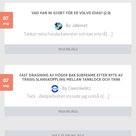
VAD HAR NI GJORT FÖR ER VOLVO IDAG? (2.0)
07
aug
- By Jallemet
Tankat mina fossila kamrater och kan inte lå[…]
VISA INLÄGG
FAST DRAGNING AV HÖGER BAK SUBFRAME EFTER BYTE AV
07
TRASIG SLANGKOPPLING MELLAN TANKLOCK OCH TANK
aug
- By ClaesHerlitz
Tack - dämparbulten lossade jag också n[…]
VISA INLÄGG
VISA FLER INLÄGG