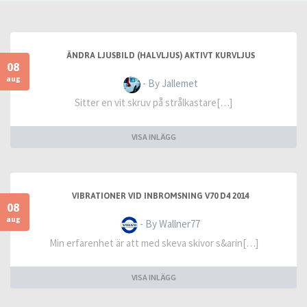
ÄNDRA LJUSBILD (HALVLJUS) AKTIVT KURVLJUS
08
aug
- By Jallemet
Sitter en vit skruv på strålkastare[…]
VISA INLÄGG
VIBRATIONER VID INBROMSNING V70 D4 2014
08
aug
- By Wallner77
Min erfarenhet är att med skeva skivor s&arin[…]
VISA INLÄGG