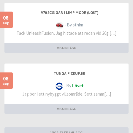
V70 2013 GÅR I LIMP MODE (LÖST)
08
aug
- By sthlm
Tack UnleashFusion, Jag hittade att redan vid 20g […]
VISA INLÄGG
TUNGA PICKUP:ER
08
aug
- By
Lövet
Jag bor i ett nybyggt villaområde. Sett samm[…]
VISA INLÄGG
VISA FLER INLÄGG