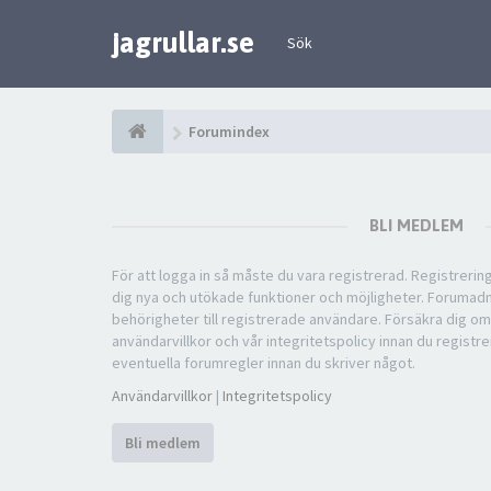
jagrullar.se
Sök
Forumindex
BLI MEDLEM
För att logga in så måste du vara registrerad. Registreri
dig nya och utökade funktioner och möjligheter. Forumad
behörigheter till registrerade användare. Försäkra dig om
användarvillkor och vår integritetspolicy innan du registre
eventuella forumregler innan du skriver något.
Användarvillkor
|
Integritetspolicy
Bli medlem