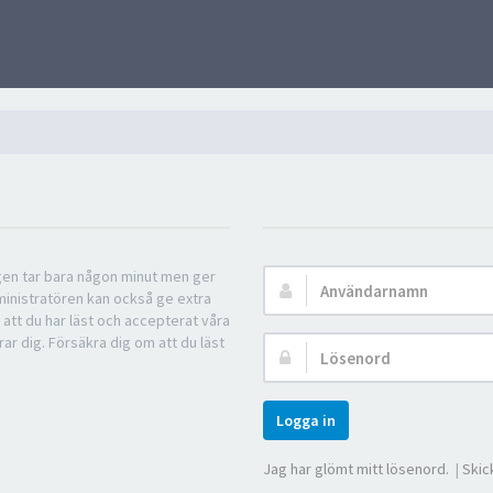
ngen tar bara någon minut men ger
Användarnamn:
ministratören kan också ge extra
 att du har läst och accepterat våra
rar dig. Försäkra dig om att du läst
Lösenord:
Logga in
Jag har glömt mitt lösenord.
|
Skic