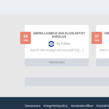
ÄNDRA LJUSBILD (HALVLJUS) AKTIVT
VI
08
07
KURVLJUS
aug
aug
- By Fribbs
Hej! Är det möjligt att manuellt hö[…]
Men va
VISA INLÄGG
Annonsera
Integritetspolicy
Användarvillkor
Kontakt