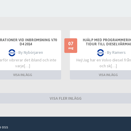
BRATIONER VID INBROMSNING V70
HJÄLP MED PROGRAMMERIN
07
D4 2014
TIDUR TILL DIESELVÄRMAR
ÖREBRO (VOLVO 2016)
aug
- By Nybörjaren
- By Ramers
rför vibrerar det ibland och inte
Hej!Jag har en Volvo diesel frå
varje[…]
och sk[…]
VISA INLÄGG
VISA INLÄGG
VISA FLER INLÄGG
a oss