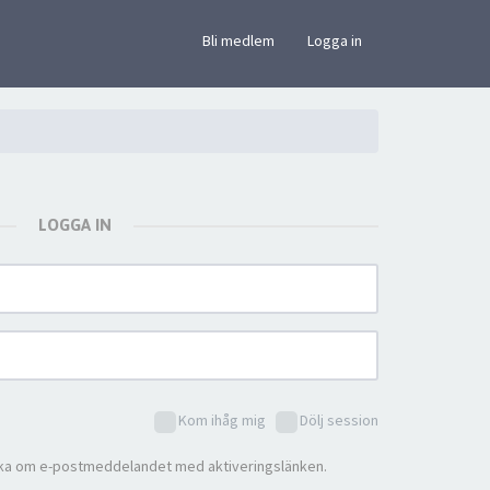
×
Bli medlem
Logga in
LOGGA IN
Kom ihåg mig
Dölj session
ka om e-postmeddelandet med aktiveringslänken.