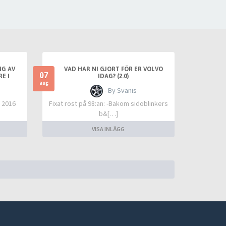
G AV
VAD HAR NI GJORT FÖR ER VOLVO
07
E I
IDAG? (2.0)
aug
- By Svanis
n 2016
Fixat rost på 98:an: -Bakom sidoblinkers
b&[…]
VISA INLÄGG