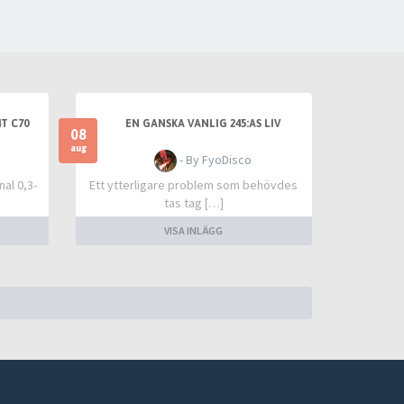
T C70
EN GANSKA VANLIG 245:AS LIV
08
aug
- By FyoDisco
al 0,3-
Ett ytterligare problem som behövdes
tas tag […]
VISA INLÄGG