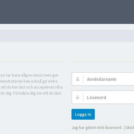
ngen tar bara någon minut men ger
Användarnamn:
ministratören kan också ge extra
 att du har läst och accepterat våra
rar dig. Försäkra dig om att du läst
Lösenord:
Logga in
Jag har glömt mitt lösenord.
|
Skic