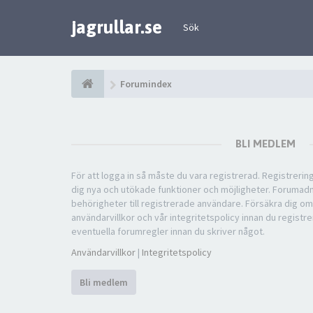
jagrullar.se
Sök
Forumindex
BLI MEDLEM
För att logga in så måste du vara registrerad. Registreri
dig nya och utökade funktioner och möjligheter. Forumad
behörigheter till registrerade användare. Försäkra dig om
användarvillkor och vår integritetspolicy innan du registre
eventuella forumregler innan du skriver något.
Användarvillkor
|
Integritetspolicy
Bli medlem