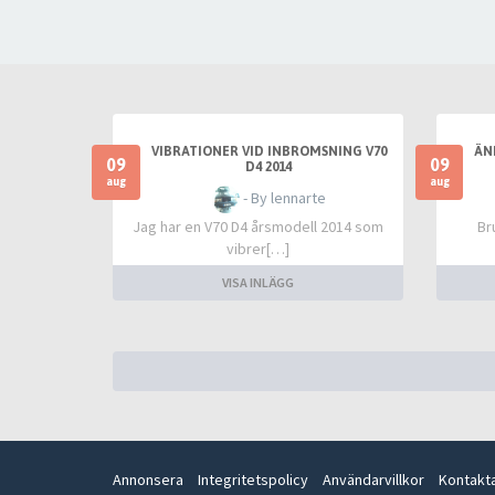
VIBRATIONER VID INBROMSNING V70
ÄN
09
09
D4 2014
aug
aug
- By lennarte
Jag har en V70 D4 årsmodell 2014 som
Br
vibrer[…]
VISA INLÄGG
Annonsera
Integritetspolicy
Användarvillkor
Kontakt