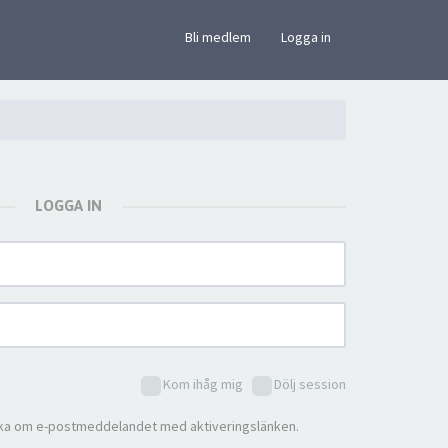
×
Bli medlem
Logga in
LOGGA IN
Kom ihåg mig
Dölj session
ka om e-postmeddelandet med aktiveringslänken.