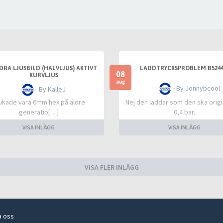
DRA LJUSBILD (HALVLJUS) AKTIVT
LADDTRYCKSPROBLEM B5244
08
KURVLJUS
aug
- By Jonnybcool
- By KalleJ
ukade vara 6mm hex på äldre
Nej den laddar som den ska origin
generatio[…]
0,4 bar.
VISA INLÄGG
VISA INLÄGG
VISA FLER INLÄGG
a oss