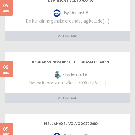
DENNISCA'S VOLVO 850 -97
09
aug
- By DennisCA
De här känns ganska oroande, jag kollade[…]
VISA INLÄGG
BEGRÄNSNINGSKABEL TILL GRÄSKLIPPAREN
09
aug
- By lennarte
Denna köpte vi nu i våras.. 4900 kr p&a[…]
VISA INLÄGG
MELLANAXEL VOLVO XC70 2000
09
aug