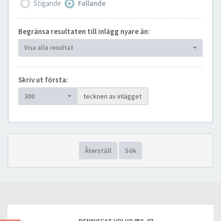
Stigande
Fallande
Begränsa resultaten till inlägg nyare än:
Visa alla resultat
Skriv ut första:
300
tecknen av inlägget
Återställ
Sök