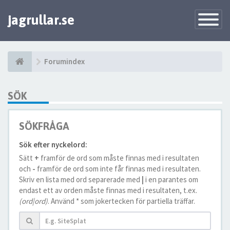
jagrullar.se
Toggle
Navigatio
Forumindex
SÖK
SÖKFRÅGA
Sök efter nyckelord:
Sätt
+
framför de ord som måste finnas med i resultaten
och
-
framför de ord som inte får finnas med i resultaten.
Skriv en lista med ord separerade med
|
i en parantes om
endast ett av orden måste finnas med i resultaten, t.ex.
(ord|ord)
. Använd * som jokertecken för partiella träffar.