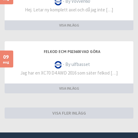
- By Vovven60
Hej. Letar ny komplett axel och då jag inte […]
VISA INLÄGG
FELKOD ECM P023600 VAD GÖRA
09
aug
- By ulfbasset
Jag har en XC70 D4 AWD 2016 som säter felkod […]
VISA INLÄGG
VISA FLER INLÄGG