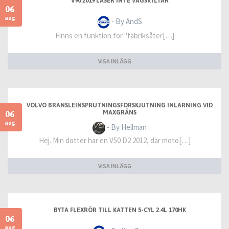
V90 2019 LÄSER INTE VÄGSKYLTAR
06
aug
- By AndS
Finns en funktion för "fabriksåter[…]
VISA INLÄGG
VOLVO BRÄNSLEINSPRUTNINGSFÖRSKJUTNING INLÄRNING VID
06
MAXGRÄNS
aug
- By Hellman
Hej. Min dotter har en V50 D2 2012, där moto[…]
VISA INLÄGG
BYTA FLEXRÖR TILL KATTEN 5-CYL 2.4L 170HK
06
aug