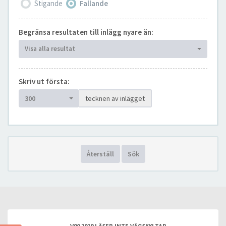
Stigande
Fallande
Begränsa resultaten till inlägg nyare än:
Visa alla resultat
Skriv ut första:
300
tecknen av inlägget
Återställ
Sök