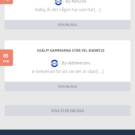
- By KenZoo
Halloj, Är det någon här som har[…]
VISA INLÄGG
HJÄLP! KAMMARNA STÅR FEL B4204T23
05
aug
- By oldtimersmc
är bekymrad för att om det är s&ari[…]
VISA INLÄGG
VISA FLER INLÄGG