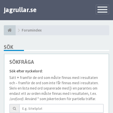
jagrullar.se
Toggle
Navigatio
Forumindex
SÖK
SÖKFRÅGA
Sök efter nyckelord:
Sätt
+
framför de ord som måste finnas med i resultaten
och
-
framför de ord som inte får finnas med i resultaten.
Skriv en lista med ord separerade med
|
i en parantes om
endast ett av orden måste finnas med i resultaten, t.ex.
(ord|ord)
. Använd * som jokertecken för partiella träffar.