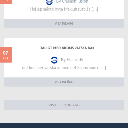
- By UnleashFusion
Hej jag måste byta friskluftsutblås […]
VISA INLÄGG
DÅLIGT MED BROMS VÄTSKA BAK
07
aug
- By Eliaslindh
det kommer vätska ut men det känns som n[…]
VISA INLÄGG
VISA FLER INLÄGG