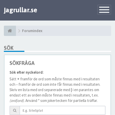
jagrullar.se
Toggle
Navigatio
Forumindex
SÖK
SÖKFRÅGA
Sök efter nyckelord:
Sätt
+
framför de ord som måste finnas med i resultaten
och
-
framför de ord som inte får finnas med i resultaten.
Skriv en lista med ord separerade med
|
i en parantes om
endast ett av orden måste finnas med i resultaten, t.ex.
(ord|ord)
. Använd * som jokertecken för partiella träffar.