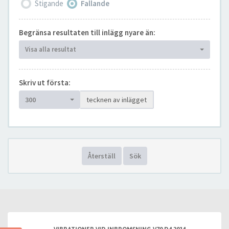
Stigande
Fallande
Begränsa resultaten till inlägg nyare än:
Visa alla resultat
Skriv ut första:
300
tecknen av inlägget
Återställ
Sök