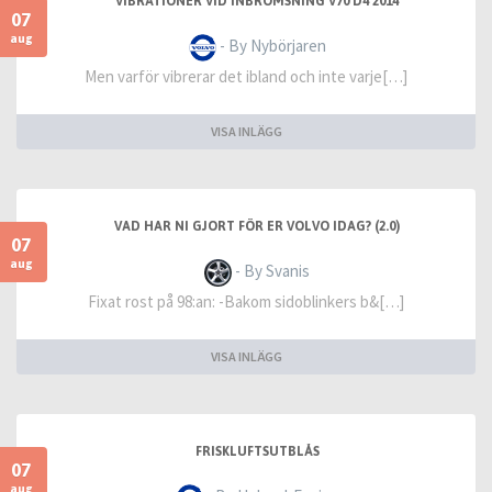
VIBRATIONER VID INBROMSNING V70 D4 2014
07
aug
- By Nybörjaren
Men varför vibrerar det ibland och inte varje[…]
VISA INLÄGG
VAD HAR NI GJORT FÖR ER VOLVO IDAG? (2.0)
07
aug
- By Svanis
Fixat rost på 98:an: -Bakom sidoblinkers b&[…]
VISA INLÄGG
FRISKLUFTSUTBLÅS
07
aug