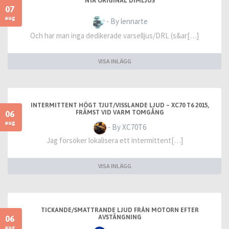
NYA ORIGINAL DIMLJUS
07
aug
- By lennarte
Och har man inga dedikerade varselljus/DRL (s&ar[…]
VISA INLÄGG
INTERMITTENT HÖGT TJUT/VISSLANDE LJUD – XC70 T6 2015,
06
FRÄMST VID VARM TOMGÅNG
aug
- By XC70T6
Jag försöker lokalisera ett intermittent[…]
VISA INLÄGG
TICKANDE/SMATTRANDE LJUD FRÅN MOTORN EFTER
06
AVSTÄNGNING
aug