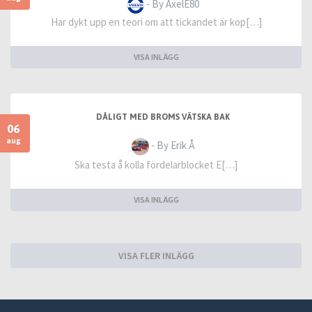
- By AxelE80
Har dykt upp en teori om att tickandet är kop[…]
VISA INLÄGG
DÅLIGT MED BROMS VÄTSKA BAK
06
aug
- By Erik Å
Ska testa å kolla fördelarblocket E[…]
VISA INLÄGG
VISA FLER INLÄGG