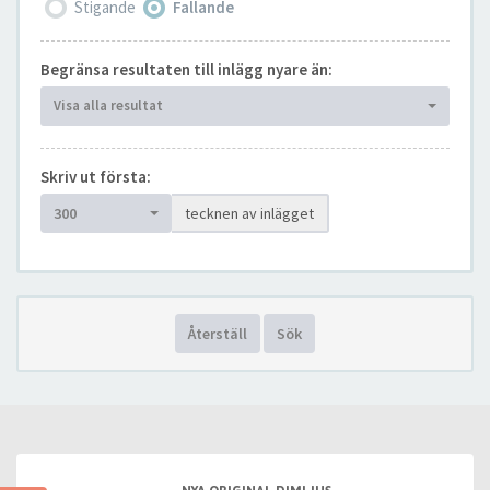
Stigande
Fallande
Begränsa resultaten till inlägg nyare än:
Visa alla resultat
Skriv ut första:
300
tecknen av inlägget
Återställ
Sök