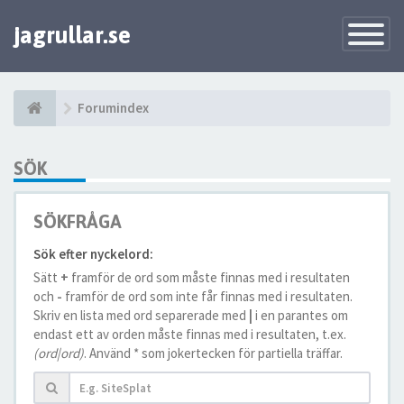
jagrullar.se
Toggle
Navigatio
Forumindex
SÖK
SÖKFRÅGA
Sök efter nyckelord:
Sätt
+
framför de ord som måste finnas med i resultaten
och
-
framför de ord som inte får finnas med i resultaten.
Skriv en lista med ord separerade med
|
i en parantes om
endast ett av orden måste finnas med i resultaten, t.ex.
(ord|ord)
. Använd * som jokertecken för partiella träffar.