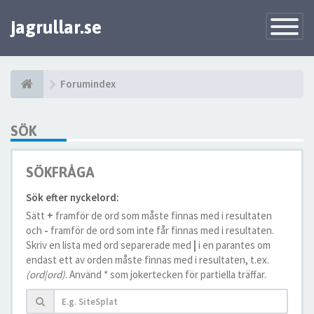
jagrullar.se
Toggle
Navigatio
Forumindex
SÖK
SÖKFRÅGA
Sök efter nyckelord:
Sätt
+
framför de ord som måste finnas med i resultaten
och
-
framför de ord som inte får finnas med i resultaten.
Skriv en lista med ord separerade med
|
i en parantes om
endast ett av orden måste finnas med i resultaten, t.ex.
(ord|ord)
. Använd * som jokertecken för partiella träffar.