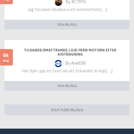
- By XC70T6
Jag försöker lokalisera ett intermittent[…]
VISA INLÄGG
TICKANDE/SMATTRANDE LJUD FRÅN MOTORN EFTER
06
AVSTÄNGNING
aug
- By AxelE80
Har dykt upp en teori om att tickandet är kop[…]
VISA INLÄGG
VISA FLER INLÄGG