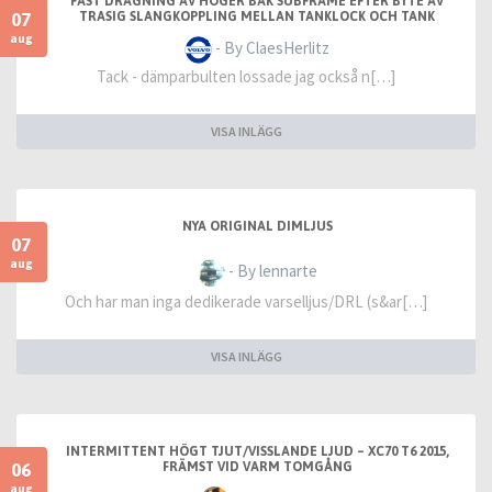
FAST DRAGNING AV HÖGER BAK SUBFRAME EFTER BYTE AV
07
TRASIG SLANGKOPPLING MELLAN TANKLOCK OCH TANK
aug
- By ClaesHerlitz
Tack - dämparbulten lossade jag också n[…]
VISA INLÄGG
NYA ORIGINAL DIMLJUS
07
aug
- By lennarte
Och har man inga dedikerade varselljus/DRL (s&ar[…]
VISA INLÄGG
INTERMITTENT HÖGT TJUT/VISSLANDE LJUD – XC70 T6 2015,
06
FRÄMST VID VARM TOMGÅNG
aug