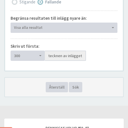
Stigande
Fallande
Begränsa resultaten till inlägg nyare än:
Visa alla resultat
Skriv ut första:
300
tecknen av inlägget
Återställ
Sök