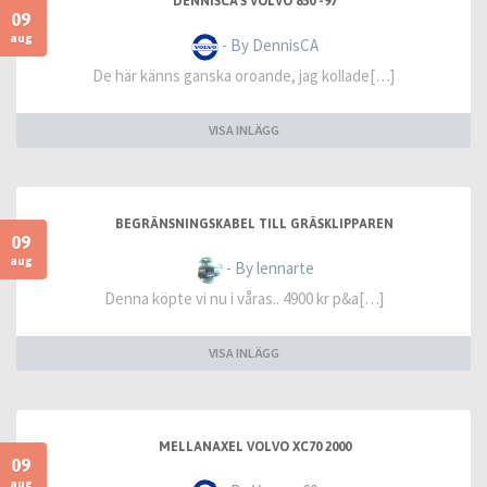
DENNISCA'S VOLVO 850 -97
09
aug
- By DennisCA
De här känns ganska oroande, jag kollade[…]
VISA INLÄGG
BEGRÄNSNINGSKABEL TILL GRÄSKLIPPAREN
09
aug
- By lennarte
Denna köpte vi nu i våras.. 4900 kr p&a[…]
VISA INLÄGG
MELLANAXEL VOLVO XC70 2000
09
aug