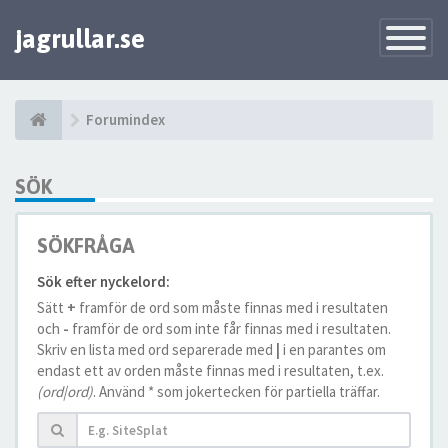
jagrullar.se
Toggle
Navigatio
Forumindex
SÖK
SÖKFRÅGA
Sök efter nyckelord:
Sätt
+
framför de ord som måste finnas med i resultaten
och
-
framför de ord som inte får finnas med i resultaten.
Skriv en lista med ord separerade med
|
i en parantes om
endast ett av orden måste finnas med i resultaten, t.ex.
(ord|ord)
. Använd * som jokertecken för partiella träffar.