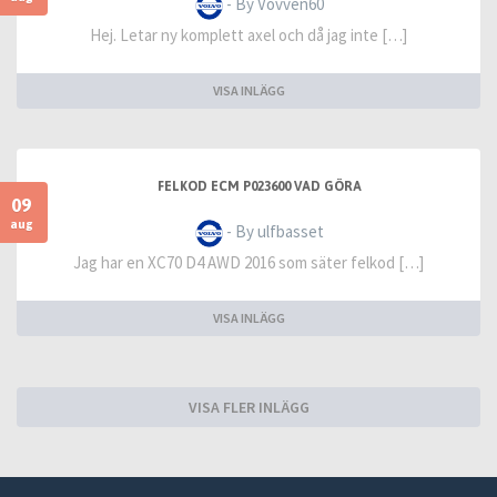
- By Vovven60
Hej. Letar ny komplett axel och då jag inte […]
VISA INLÄGG
FELKOD ECM P023600 VAD GÖRA
09
aug
- By ulfbasset
Jag har en XC70 D4 AWD 2016 som säter felkod […]
VISA INLÄGG
VISA FLER INLÄGG