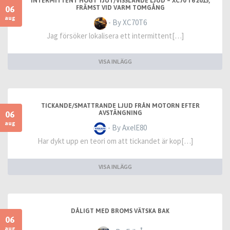
INTERMITTENT HÖGT TJUT/VISSLANDE LJUD – XC70 T6 2015,
06
FRÄMST VID VARM TOMGÅNG
aug
- By XC70T6
Jag försöker lokalisera ett intermittent[…]
VISA INLÄGG
TICKANDE/SMATTRANDE LJUD FRÅN MOTORN EFTER
06
AVSTÄNGNING
aug
- By AxelE80
Har dykt upp en teori om att tickandet är kop[…]
VISA INLÄGG
DÅLIGT MED BROMS VÄTSKA BAK
06
aug