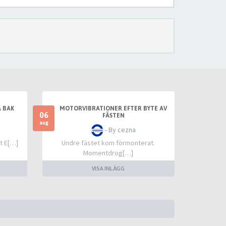
 BAK
MOTORVIBRATIONER EFTER BYTE AV
06
FÄSTEN
aug
- By cezna
t E[…]
Undre fästet kom förmonterat.
Momentdrog[…]
VISA INLÄGG