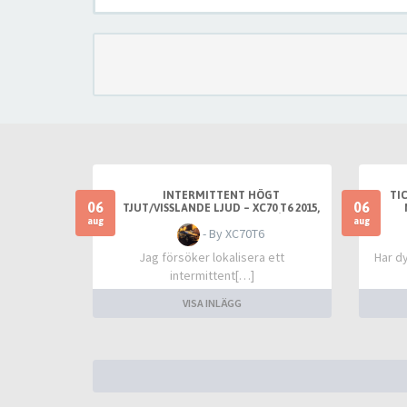
INTERMITTENT HÖGT
TI
06
06
TJUT/VISSLANDE LJUD – XC70 T6 2015,
FRÄMST VID VARM TOMGÅNG
aug
aug
- By XC70T6
Jag försöker lokalisera ett
Har dy
intermittent[…]
VISA INLÄGG