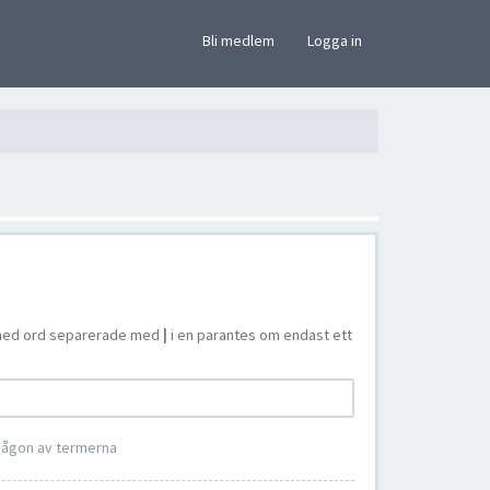
×
Bli medlem
Logga in
ta med ord separerade med
|
i en parantes om endast ett
 någon av termerna