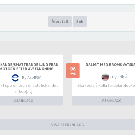
Återställ
Sök
CKANDE/SMATTRANDE LJUD FRÅN
DÅLIGT MED BROMS VÄTSKA
06
MOTORN EFTER AVSTÄNGNING
aug
- By Erik Å
- By AxelE80
kt upp en teori om att tickandet
Ska testa å kolla fördelarblocke
är kop[…]
VISA INLÄGG
VISA INLÄGG
VISA FLER INLÄGG