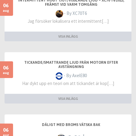
INTERMITTENT HÖGT TJUT/VISSLANDE LJUD – XC70 T6 2015,
06
FRÄMST VID VARM TOMGÅNG
aug
- By XC70T6
Jag försöker lokalisera ett intermittent[…]
VISA INLÄGG
TICKANDE/SMATTRANDE LJUD FRÅN MOTORN EFTER
06
AVSTÄNGNING
aug
- By AxelE80
Har dykt upp en teori om att tickandet är kop[…]
VISA INLÄGG
DÅLIGT MED BROMS VÄTSKA BAK
06
aug