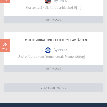
- By Erik Å
Ska testa å kolla fördelarblocket E[…]
VISA INLÄGG
MOTORVIBRATIONER EFTER BYTE AV FÄSTEN
06
aug
- By cezna
Undre fästet kom förmonterat. Momentdrog[…]
VISA INLÄGG
VISA FLER INLÄGG