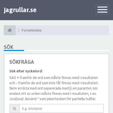
jagrullar.se
Toggle
Navigatio
Forumindex
SÖK
SÖKFRÅGA
Sök efter nyckelord:
Sätt
+
framför de ord som måste finnas med i resultaten
och
-
framför de ord som inte får finnas med i resultaten.
Skriv en lista med ord separerade med
|
i en parantes om
endast ett av orden måste finnas med i resultaten, t.ex.
(ord|ord)
. Använd * som jokertecken för partiella träffar.