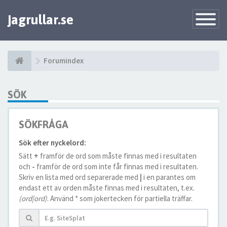
jagrullar.se
Toggle
Navigatio
Forumindex
SÖK
SÖKFRÅGA
Sök efter nyckelord:
Sätt
+
framför de ord som måste finnas med i resultaten
och
-
framför de ord som inte får finnas med i resultaten.
Skriv en lista med ord separerade med
|
i en parantes om
endast ett av orden måste finnas med i resultaten, t.ex.
(ord|ord)
. Använd * som jokertecken för partiella träffar.