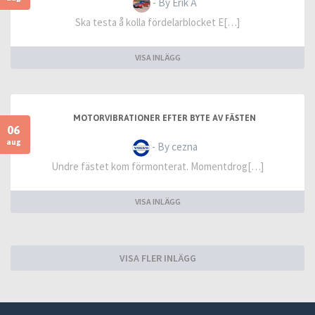
- By Erik Å
Ska testa å kolla fördelarblocket E[…]
VISA INLÄGG
MOTORVIBRATIONER EFTER BYTE AV FÄSTEN
06
aug
- By cezna
Undre fästet kom förmonterat. Momentdrog[…]
VISA INLÄGG
VISA FLER INLÄGG