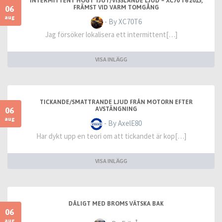
INTERMITTENT HÖGT TJUT/VISSLANDE LJUD – XC70 T6 2015,
06
FRÄMST VID VARM TOMGÅNG
aug
- By XC70T6
Jag försöker lokalisera ett intermittent[…]
VISA INLÄGG
TICKANDE/SMATTRANDE LJUD FRÅN MOTORN EFTER
06
AVSTÄNGNING
aug
- By AxelE80
Har dykt upp en teori om att tickandet är kop[…]
VISA INLÄGG
DÅLIGT MED BROMS VÄTSKA BAK
06
aug