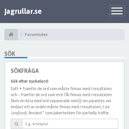
jagrullar.se
Toggle
Navigatio
Forumindex
SÖK
SÖKFRÅGA
Sök efter nyckelord:
Sätt
+
framför de ord som måste finnas med i resultaten
och
-
framför de ord som inte får finnas med i resultaten.
Skriv en lista med ord separerade med
|
i en parantes om
endast ett av orden måste finnas med i resultaten, t.ex.
(ord|ord)
. Använd * som jokertecken för partiella träffar.