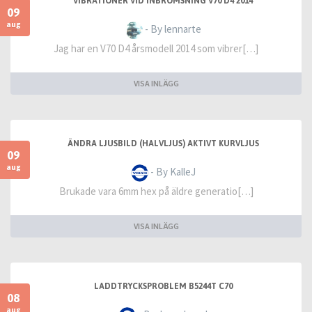
VIBRATIONER VID INBROMSNING V70 D4 2014
09
aug
- By lennarte
Jag har en V70 D4 årsmodell 2014 som vibrer[…]
VISA INLÄGG
ÄNDRA LJUSBILD (HALVLJUS) AKTIVT KURVLJUS
09
aug
- By KalleJ
Brukade vara 6mm hex på äldre generatio[…]
VISA INLÄGG
LADDTRYCKSPROBLEM B5244T C70
08
aug