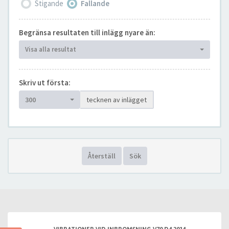
Stigande
Fallande
Begränsa resultaten till inlägg nyare än:
Visa alla resultat
Skriv ut första:
300
tecknen av inlägget
Återställ
Sök