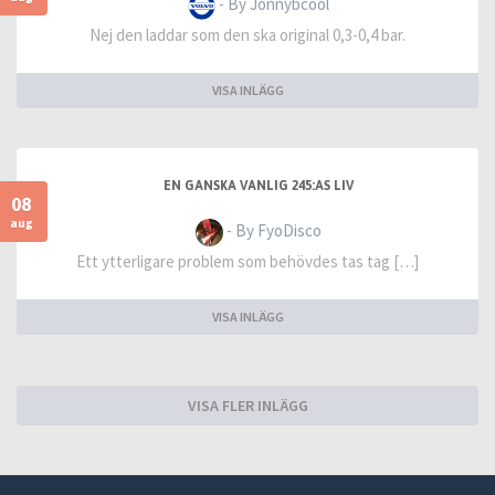
- By Jonnybcool
Nej den laddar som den ska original 0,3-0,4 bar.
VISA INLÄGG
EN GANSKA VANLIG 245:AS LIV
08
aug
- By FyoDisco
Ett ytterligare problem som behövdes tas tag […]
VISA INLÄGG
VISA FLER INLÄGG