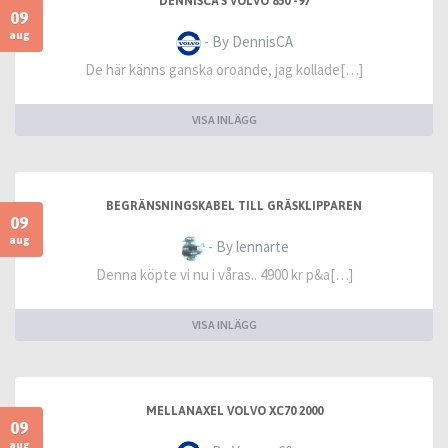
DENNISCA'S VOLVO 850 -97
09
aug
- By DennisCA
De här känns ganska oroande, jag kollade[…]
VISA INLÄGG
BEGRÄNSNINGSKABEL TILL GRÄSKLIPPAREN
09
aug
- By lennarte
Denna köpte vi nu i våras.. 4900 kr p&a[…]
VISA INLÄGG
MELLANAXEL VOLVO XC70 2000
09
aug