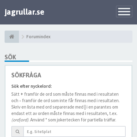
jagrullar.se
Toggle
Navigatio
Forumindex
SÖK
SÖKFRÅGA
Sök efter nyckelord:
Sätt
+
framför de ord som måste finnas med i resultaten
och
-
framför de ord som inte får finnas med i resultaten.
Skriv en lista med ord separerade med
|
i en parantes om
endast ett av orden måste finnas med i resultaten, t.ex.
(ord|ord)
. Använd * som jokertecken för partiella träffar.