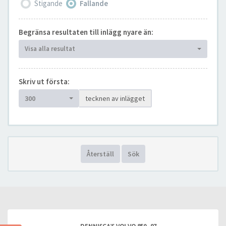
Stigande
Fallande
Begränsa resultaten till inlägg nyare än:
Visa alla resultat
Skriv ut första:
300
tecknen av inlägget
Återställ
Sök