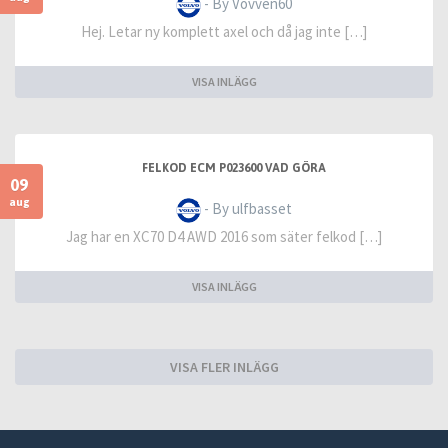
- By Vovven60
Hej. Letar ny komplett axel och då jag inte […]
VISA INLÄGG
FELKOD ECM P023600 VAD GÖRA
09
aug
- By ulfbasset
Jag har en XC70 D4 AWD 2016 som säter felkod […]
VISA INLÄGG
VISA FLER INLÄGG