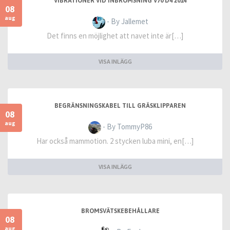
VIBRATIONER VID INBROMSNING V70 D4 2014
08
aug
- By Jallemet
Det finns en möjlighet att navet inte är[…]
VISA INLÄGG
BEGRÄNSNINGSKABEL TILL GRÄSKLIPPAREN
08
aug
- By TommyP86
Har också mammotion. 2 stycken luba mini, en[…]
VISA INLÄGG
BROMSVÄTSKEBEHÅLLARE
08
aug