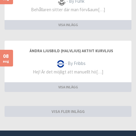
- By Funk
Behållaren sitter där man förv&aum[…]
VISA INLÄGG
ÄNDRA LJUSBILD (HALVLJUS) AKTIVT KURVLJUS
08
aug
- By Fribbs
Hej! Är det möjligt att manuellt hö[…]
VISA INLÄGG
VISA FLER INLÄGG