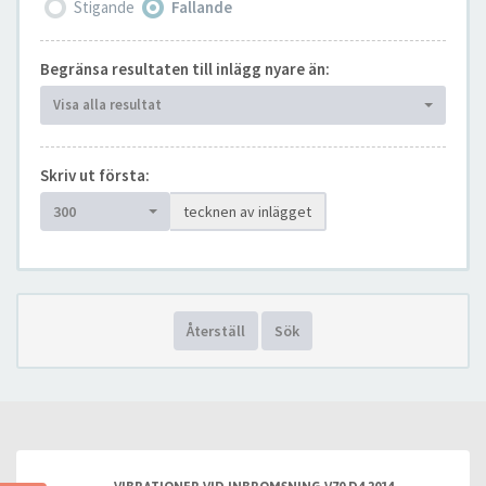
Stigande
Fallande
Begränsa resultaten till inlägg nyare än:
Visa alla resultat
Skriv ut första:
300
tecknen av inlägget
Återställ
Sök