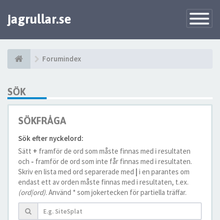
jagrullar.se
Toggle
Navigatio
Forumindex
SÖK
SÖKFRÅGA
Sök efter nyckelord:
Sätt
+
framför de ord som måste finnas med i resultaten
och
-
framför de ord som inte får finnas med i resultaten.
Skriv en lista med ord separerade med
|
i en parantes om
endast ett av orden måste finnas med i resultaten, t.ex.
(ord|ord)
. Använd * som jokertecken för partiella träffar.