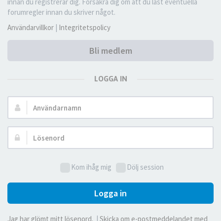
innan du registrerar dig. Försäkra dig om att du läst eventuella
forumregler innan du skriver något.
Användarvillkor
|
Integritetspolicy
Bli medlem
LOGGA IN
Användarnamn:
Lösenord:
Kom ihåg mig
Dölj session
Logga in
Jag har glömt mitt lösenord.
|
Skicka om e-postmeddelandet med