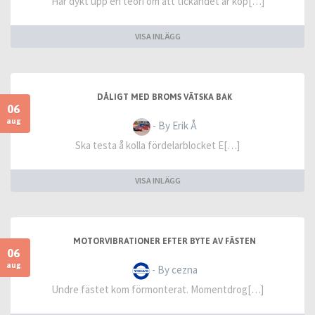
Har dykt upp en teori om att tickandet är kop[…]
VISA INLÄGG
DÅLIGT MED BROMS VÄTSKA BAK
06
aug
- By Erik Å
Ska testa å kolla fördelarblocket E[…]
VISA INLÄGG
MOTORVIBRATIONER EFTER BYTE AV FÄSTEN
06
aug
- By cezna
Undre fästet kom förmonterat. Momentdrog[…]