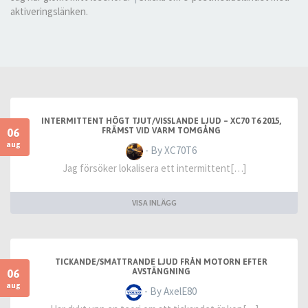
aktiveringslänken.
INTERMITTENT HÖGT TJUT/VISSLANDE LJUD – XC70 T6 2015,
06
FRÄMST VID VARM TOMGÅNG
aug
- By XC70T6
Jag försöker lokalisera ett intermittent[…]
VISA INLÄGG
TICKANDE/SMATTRANDE LJUD FRÅN MOTORN EFTER
06
AVSTÄNGNING
aug
- By AxelE80