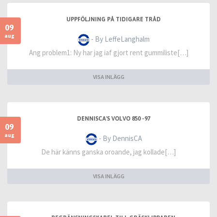
UPPFÖLJNING PÅ TIDIGARE TRÅD
09
aug
- By LeffeLanghalm
Ang problem1: Ny har jag iaf gjort rent gummiliste[…]
VISA INLÄGG
DENNISCA'S VOLVO 850 -97
09
aug
- By DennisCA
De här känns ganska oroande, jag kollade[…]
VISA INLÄGG