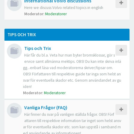
International Volvo discussions
Here we discuss Volvo related topics in english
Moderator:
Moderatorer
TIPS OCH TRIX
Tips och Trix
Här får du bl.a. Veta hur man byter bromsklossar, gör s
ervice samt allmänna mektips. OBS! Du kan inte skriva inlä
gg...enbart läsa vad moderatorerna skriver/tipsar om.
OBS! Författaren till respektive guide tar inga som helst an
svar för eventuella skador etc. Genom användandet av gu
iden!
Moderator:
Moderatorer
Vanliga Frågor (FAQ)
Här finner du svar på vanligen ställda frågor. OBS! Förf
attaren till respektive information tar inget som helst ansv
ar för eventuella skador etc. som kan uppstå i samband m
ed användande av informationen!