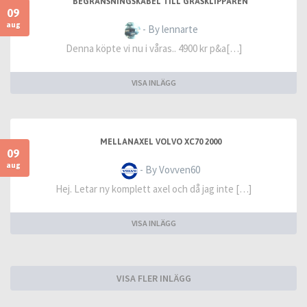
BEGRÄNSNINGSKABEL TILL GRÄSKLIPPAREN
09
aug
- By lennarte
Denna köpte vi nu i våras.. 4900 kr p&a[…]
VISA INLÄGG
MELLANAXEL VOLVO XC70 2000
09
aug
- By Vovven60
Hej. Letar ny komplett axel och då jag inte […]
VISA INLÄGG
VISA FLER INLÄGG