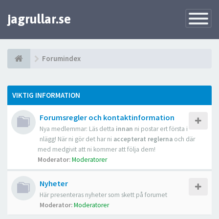
jagrullar.se
Toggle
Navigatio
Forumindex
VIKTIG INFORMATION
Forumsregler och kontaktinformation
Nya medlemmar: Läs detta
innan
ni postar ert första i
nlägg! När ni gör det har ni
accepterat reglerna
och där
med medgivit att ni kommer att följa dem!
Moderator:
Moderatorer
Nyheter
Här presenteras nyheter som skett på forumet
Moderator:
Moderatorer