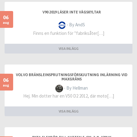
V90 2019 LÄSER INTE VÄGSKYLTAR
06
aug
- By AndS
Finns en funktion för "fabriksåter[…]
VISA INLÄGG
VOLVO BRÄNSLEINSPRUTNINGSFÖRSKJUTNING INLÄRNING VID
06
MAXGRÄNS
aug
- By Hellman
Hej. Min dotter har en V50 D2 2012, där moto[…]
VISA INLÄGG