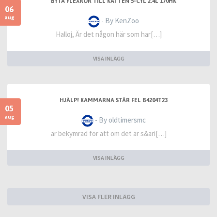
BYTA FLEXRÖR TILL KATTEN 5-CYL 2.4L 170HK
06
aug
- By KenZoo
Halloj, Är det någon här som har[…]
VISA INLÄGG
HJÄLP! KAMMARNA STÅR FEL B4204T23
05
aug
- By oldtimersmc
är bekymrad för att om det är s&ari[…]
VISA INLÄGG
VISA FLER INLÄGG