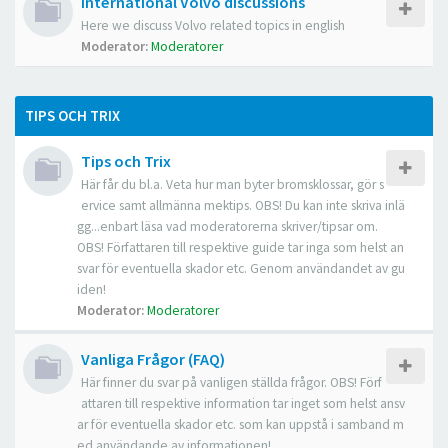
International Volvo discussions
Here we discuss Volvo related topics in english
Moderator:
Moderatorer
TIPS OCH TRIX
Tips och Trix
Här får du bl.a. Veta hur man byter bromsklossar, gör s
ervice samt allmänna mektips. OBS! Du kan inte skriva inlä
gg...enbart läsa vad moderatorerna skriver/tipsar om.
OBS! Författaren till respektive guide tar inga som helst an
svar för eventuella skador etc. Genom användandet av gu
iden!
Moderator:
Moderatorer
Vanliga Frågor (FAQ)
Här finner du svar på vanligen ställda frågor. OBS! Förf
attaren till respektive information tar inget som helst ansv
ar för eventuella skador etc. som kan uppstå i samband m
ed användande av informationen!