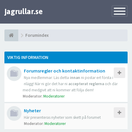
jagrullar.se
Toggle
Navigatio
Forumindex
VIKTIG INFORMATION
Forumsregler och kontaktinformation
Nya medlemmar: Läs detta
innan
ni postar ert första i
nlägg! När ni gör det har ni
accepterat reglerna
och där
med medgivit att ni kommer att följa dem!
Moderator:
Moderatorer
Nyheter
Här presenteras nyheter som skett på forumet
Moderator:
Moderatorer