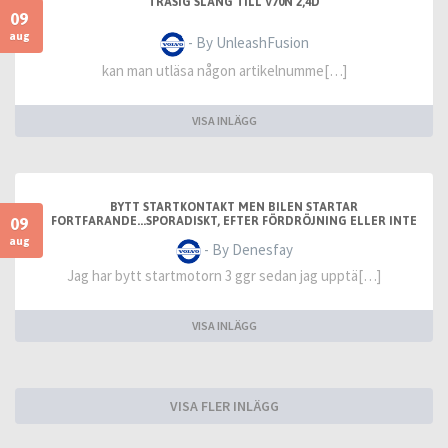
TRASIG SLANG TILL V70N 2,4D
09
aug
- By UnleashFusion
kan man utläsa någon artikelnumme[…]
VISA INLÄGG
BYTT STARTKONTAKT MEN BILEN STARTAR
09
FORTFARANDE...SPORADISKT, EFTER FÖRDRÖJNING ELLER INTE
ALLS
aug
- By Denesfay
Jag har bytt startmotorn 3 ggr sedan jag upptä[…]
VISA INLÄGG
VISA FLER INLÄGG