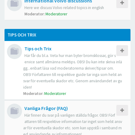
International Volvo discussions
Here we discuss Volvo related topics in english
Moderator:
Moderatorer
TIPS OCH TRIX
Tips och Trix
Här får du bl.a. Veta hur man byter bromsklossar, gör s
ervice samt allmänna mektips. OBS! Du kan inte skriva inlä
gg...enbart läsa vad moderatorerna skriver/tipsar om.
OBS! Författaren till respektive guide tar inga som helst an
svar för eventuella skador etc. Genom användandet av gu
iden!
Moderator:
Moderatorer
Vanliga Frågor (FAQ)
Här finner du svar på vanligen ställda frågor. OBS! Förf
attaren till respektive information tar inget som helst ansv
ar för eventuella skador etc. som kan uppstå i samband m
ed användande av informationen!