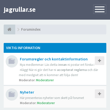
jagrullar.se
Toggle
Navigatio
Forumindex
VIKTIG INFORMATION
Forumsregler och kontaktinformation
Nya medlemmar: Läs detta
innan
ni postar ert första i
nlägg! När ni gör det har ni
accepterat reglerna
och där
med medgivit att ni kommer att följa dem!
Moderator:
Moderatorer
Nyheter
Här presenteras nyheter som skett på forumet
Moderator:
Moderatorer