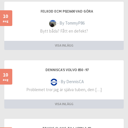
FELKOD ECM P023600 VAD GÖRA
10
aug
- By TommyP86
Bytt båda? Fått en defekt?
VISA INLÄGG
DENNISCA'S VOLVO 850 -97
10
aug
- By DennisCA
Problemet tror jag är själva tuben, den […]
VISA INLÄGG